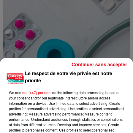
Continuer sans accepter
Le respect de votre vie privée est notre
priorité
We and
our (447) partners
do the following data processing based on
your consent and/or our legitimate interest: Store and/or access
information on a device; Use limited data to select advertising; Create
profiles for personalised advertising; Use profiles to select personalised
advertising; Measure advertising performance; Measure content
performance; Understand audiences through statistics or combinations
of data from different sources; Develop and improve services; Create
Trousse à pharmacie des vacances : les dix indispensables à
profiles to personalise content; Use profiles to select personalised