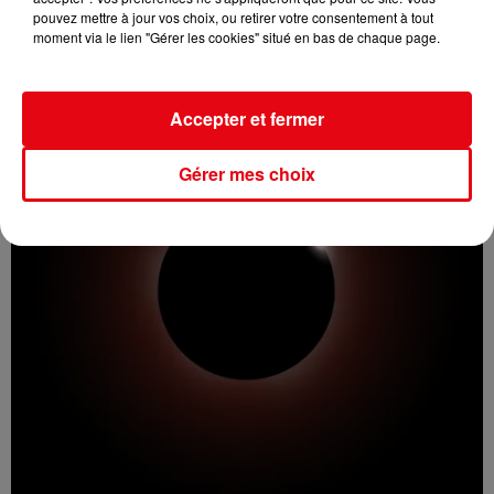
Incendie au Mont-Boron : deux jeunes condamnés à six mois de
pouvez mettre à jour vos choix, ou retirer votre consentement à tout
prison...
moment via le lien "Gérer les cookies" situé en bas de chaque page.
Accepter et fermer
Gérer mes choix