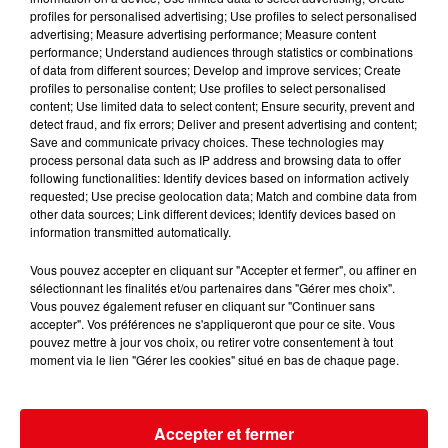
profiles for personalised advertising; Use profiles to select personalised
advertising; Measure advertising performance; Measure content
performance; Understand audiences through statistics or combinations
of data from different sources; Develop and improve services; Create
profiles to personalise content; Use profiles to select personalised
content; Use limited data to select content; Ensure security, prevent and
detect fraud, and fix errors; Deliver and present advertising and content;
Save and communicate privacy choices. These technologies may
process personal data such as IP address and browsing data to offer
following functionalities: Identify devices based on information actively
requested; Use precise geolocation data; Match and combine data from
Cambriolages : une hausse de 5,8 % enregistrée en France en
other data sources; Link different devices; Identify devices based on
juillet...
information transmitted automatically.
Vous pouvez accepter en cliquant sur "Accepter et fermer", ou affiner en
sélectionnant les finalités et/ou partenaires dans "Gérer mes choix".
Vous pouvez également refuser en cliquant sur "Continuer sans
accepter". Vos préférences ne s'appliqueront que pour ce site. Vous
pouvez mettre à jour vos choix, ou retirer votre consentement à tout
moment via le lien "Gérer les cookies" situé en bas de chaque page.
Accepter et fermer