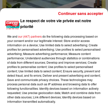
Continuer sans accepter
Le respect de votre vie privée est notre
priorité
JEU LES PANIERS DE L'ETE : GAGNEZ UN SEJOUR DANS LE LUBERON
We and
our (447) partners
do the following data processing based on
your consent and/or our legitimate interest: Store and/or access
information on a device; Use limited data to select advertising; Create
profiles for personalised advertising; Use profiles to select personalised
advertising; Measure advertising performance; Measure content
performance; Understand audiences through statistics or combinations
of data from different sources; Develop and improve services; Create
profiles to personalise content; Use profiles to select personalised
content; Use limited data to select content; Ensure security, prevent and
detect fraud, and fix errors; Deliver and present advertising and content;
Save and communicate privacy choices. These technologies may
process personal data such as IP address and browsing data to offer
following functionalities: Identify devices based on information actively
requested; Use precise geolocation data; Match and combine data from
other data sources; Link different devices; Identify devices based on
information transmitted automatically.