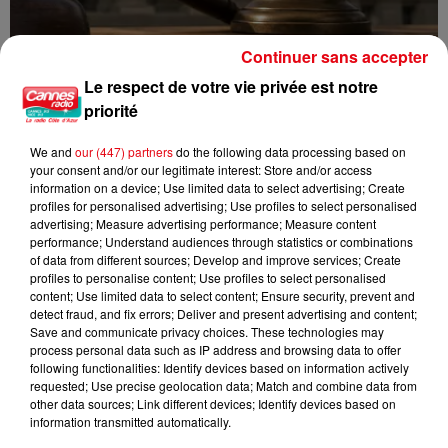
Continuer sans accepter
Le respect de votre vie privée est notre
Incendie au Mont-Boron : deux jeunes condamnés à six mois de
priorité
prison...
We and
our (447) partners
do the following data processing based on
your consent and/or our legitimate interest: Store and/or access
information on a device; Use limited data to select advertising; Create
profiles for personalised advertising; Use profiles to select personalised
advertising; Measure advertising performance; Measure content
performance; Understand audiences through statistics or combinations
of data from different sources; Develop and improve services; Create
profiles to personalise content; Use profiles to select personalised
content; Use limited data to select content; Ensure security, prevent and
detect fraud, and fix errors; Deliver and present advertising and content;
Save and communicate privacy choices. These technologies may
process personal data such as IP address and browsing data to offer
following functionalities: Identify devices based on information actively
requested; Use precise geolocation data; Match and combine data from
other data sources; Link different devices; Identify devices based on
information transmitted automatically.