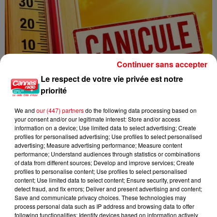
Continuer sans accepter
Le respect de votre vie privée est notre
priorité
We and
our (447) partners
do the following data processing based on
your consent and/or our legitimate interest: Store and/or access
information on a device; Use limited data to select advertising; Create
CANICULE : 12 DÉPARTEMENTS EN VIGILANCE ORANGE CE WEEK-END
profiles for personalised advertising; Use profiles to select personalised
advertising; Measure advertising performance; Measure content
performance; Understand audiences through statistics or combinations
of data from different sources; Develop and improve services; Create
profiles to personalise content; Use profiles to select personalised
content; Use limited data to select content; Ensure security, prevent and
detect fraud, and fix errors; Deliver and present advertising and content;
Save and communicate privacy choices. These technologies may
process personal data such as IP address and browsing data to offer
following functionalities: Identify devices based on information actively