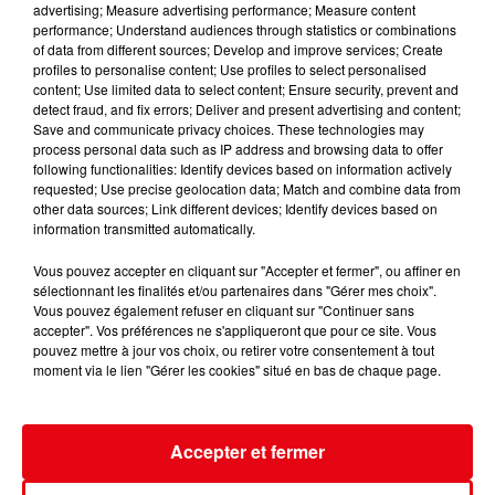
advertising; Measure advertising performance; Measure content
performance; Understand audiences through statistics or combinations
of data from different sources; Develop and improve services; Create
profiles to personalise content; Use profiles to select personalised
content; Use limited data to select content; Ensure security, prevent and
detect fraud, and fix errors; Deliver and present advertising and content;
Save and communicate privacy choices. These technologies may
Incendie au Mont-Boron : deux jeunes condamnés à six mois de
process personal data such as IP address and browsing data to offer
prison...
following functionalities: Identify devices based on information actively
requested; Use precise geolocation data; Match and combine data from
other data sources; Link different devices; Identify devices based on
information transmitted automatically.
Vous pouvez accepter en cliquant sur "Accepter et fermer", ou affiner en
sélectionnant les finalités et/ou partenaires dans "Gérer mes choix".
Vous pouvez également refuser en cliquant sur "Continuer sans
accepter". Vos préférences ne s'appliqueront que pour ce site. Vous
pouvez mettre à jour vos choix, ou retirer votre consentement à tout
moment via le lien "Gérer les cookies" situé en bas de chaque page.
Accepter et fermer