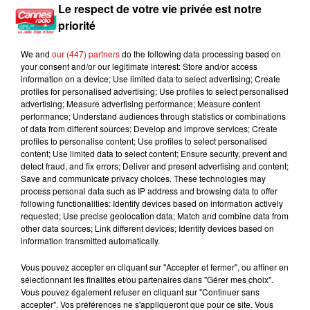
Le respect de votre vie privée est notre
Vision Panoramique De La Planète, Aventure Humaine,
priorité
Kaléidoscope…
SALAUN
We and
our (447) partners
do the following data processing based on
your consent and/or our legitimate interest: Store and/or access
Agence de Voyages et Tour Opérateur. SEJOURS BIEN
information on a device; Use limited data to select advertising; Create
ETRE.COM
profiles for personalised advertising; Use profiles to select personalised
advertising; Measure advertising performance; Measure content
Séjours remise en forme de qualité au Maroc.
performance; Understand audiences through statistics or combinations
of data from different sources; Develop and improve services; Create
SELECTOUR AGETOURS
profiles to personalise content; Use profiles to select personalised
content; Use limited data to select content; Ensure security, prevent and
Spécialiste de l’Afrique et ses safaris : Botswana, Namibie,
detect fraud, and fix errors; Deliver and present advertising and content;
Tanzanie, etc.
Save and communicate privacy choices. These technologies may
process personal data such as IP address and browsing data to offer
SOLEA VACANCES
following functionalities: Identify devices based on information actively
requested; Use precise geolocation data; Match and combine data from
Séjours de rêve et de qualité.
other data sources; Link different devices; Identify devices based on
information transmitted automatically.
STAR CLIPPERS
Vous pouvez accepter en cliquant sur "Accepter et fermer", ou affiner en
Compagnie de croisières.
sélectionnant les finalités et/ou partenaires dans "Gérer mes choix".
Vous pouvez également refuser en cliquant sur "Continuer sans
VOYAGES DE REVE
accepter". Vos préférences ne s'appliqueront que pour ce site. Vous