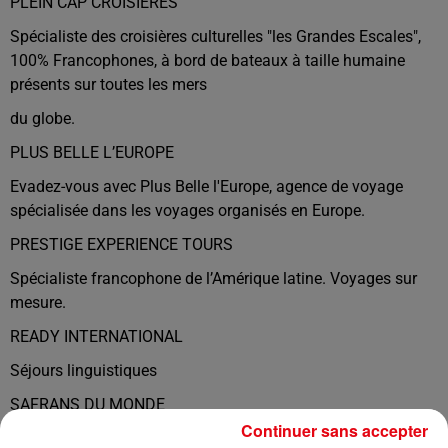
PLEIN CAP CROISIERES
Spécialiste des croisières culturelles "les Grandes Escales",
100% Francophones, à bord de bateaux à taille humaine
présents sur toutes les mers
du globe.
PLUS BELLE L’EUROPE
Evadez-vous avec Plus Belle l'Europe, agence de voyage
spécialisée dans les voyages organisés en Europe.
PRESTIGE EXPERIENCE TOURS
Spécialiste francophone de l’Amérique latine. Voyages sur
mesure.
READY INTERNATIONAL
Séjours linguistiques
SAFRANS DU MONDE
Continuer sans accepter
Explorez d’un seul coup d’aile les merveilles du monde.