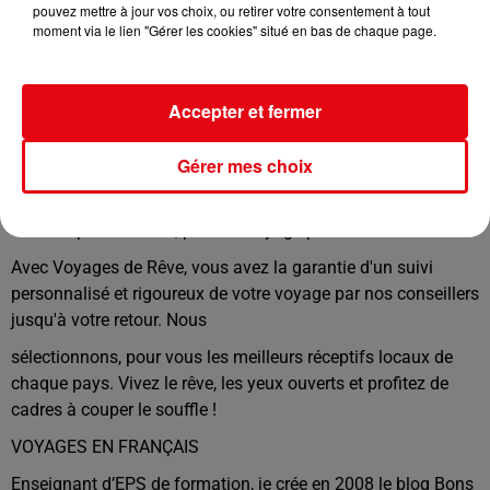
pouvez mettre à jour vos choix, ou retirer votre consentement à tout
Voyage de Rêve, vivez l’exception !
moment via le lien "Gérer les cookies" situé en bas de chaque page.
Voyages de Rêve sélectionne pour vous les meilleurs séjours,
pour un voyage de rêve, aux quatre coins de la Terre ! Vous
souhaitez un séjour au
Accepter et fermer
Sri Lanka, un voyage en Thaïlande ou encore au Brésil, nous
Gérer mes choix
vous proposons des produits de haute qualité aux meilleurs
tarifs.
Un suivi personnalisé, pour un voyage parfait !
Avec Voyages de Rêve, vous avez la garantie d'un suivi
personnalisé et rigoureux de votre voyage par nos conseillers
jusqu'à votre retour. Nous
sélectionnons, pour vous les meilleurs réceptifs locaux de
chaque pays. Vivez le rêve, les yeux ouverts et profitez de
cadres à couper le souffle !
VOYAGES EN FRANÇAIS
Enseignant d’EPS de formation, je crée en 2008 le blog Bons