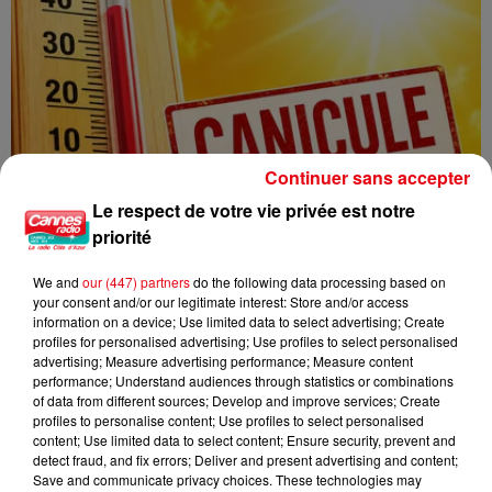
Continuer sans accepter
Le respect de votre vie privée est notre
priorité
We and
our (447) partners
do the following data processing based on
your consent and/or our legitimate interest: Store and/or access
information on a device; Use limited data to select advertising; Create
profiles for personalised advertising; Use profiles to select personalised
Une nouvelle vague de chaleur attendue en France : jusqu’à 40
advertising; Measure advertising performance; Measure content
°C...
performance; Understand audiences through statistics or combinations
of data from different sources; Develop and improve services; Create
profiles to personalise content; Use profiles to select personalised
content; Use limited data to select content; Ensure security, prevent and
detect fraud, and fix errors; Deliver and present advertising and content;
Save and communicate privacy choices. These technologies may