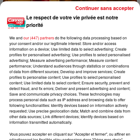
Continuer sans accepter
Une nouvelle vague de chaleur attendue en France : jusqu’à 40
Le respect de votre vie privée est notre
°C...
priorité
We and
our (447) partners
do the following data processing based on
your consent and/or our legitimate interest: Store and/or access
information on a device; Use limited data to select advertising; Create
profiles for personalised advertising; Use profiles to select personalised
advertising; Measure advertising performance; Measure content
performance; Understand audiences through statistics or combinations
of data from different sources; Develop and improve services; Create
profiles to personalise content; Use profiles to select personalised
content; Use limited data to select content; Ensure security, prevent and
detect fraud, and fix errors; Deliver and present advertising and content;
Save and communicate privacy choices. These technologies may
process personal data such as IP address and browsing data to offer
following functionalities: Identify devices based on information actively
requested; Use precise geolocation data; Match and combine data from
other data sources; Link different devices; Identify devices based on
information transmitted automatically.
Vous pouvez accepter en cliquant sur "Accepter et fermer", ou affiner en
sélectionnant les finalités et/ou partenaires dans "Gérer mes choix".