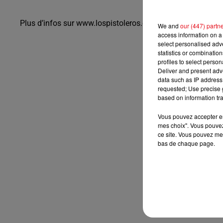
Plus d’infos sur www.lospistoleros.com
We and
our (447) partn
access information on a 
select personalised ad
statistics or combinatio
profiles to select person
Deliver and present adv
data such as IP address 
requested; Use precise g
based on information tra
Vous pouvez accepter en 
mes choix". Vous pouvez
ce site. Vous pouvez met
bas de chaque page.