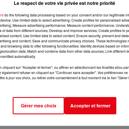
Le respect de votre vie privée est notre priorité
ers
do the following data processing based on your consent and/or our legitimate int
device; Use limited data to select advertising; Create profiles for personalised adver
vertising; Measure advertising performance; Measure content performance; Unders
ns of data from different sources; Develop and improve services; Create profiles to 
alised content; Use limited data to select content; Ensure security, prevent and detect
ertising and content; Save and communicate privacy choices. These technologies
and browsing data to offer following functionalities: Identify devices based on infor
eolocation data; Match and combine data from other data sources; Link different de
nsmitted automatically.
cliquant sur "Accepter et fermer", ou affiner en sélectionnant les finalités et/ou pa
 également refuser en cliquant sur "Continuer sans accepter". Vos préférences ne 
tre à jour vos choix, ou retirer votre consentement à tout moment via le lien "Gérer 
Gérer mes choix
Accepter et fermer