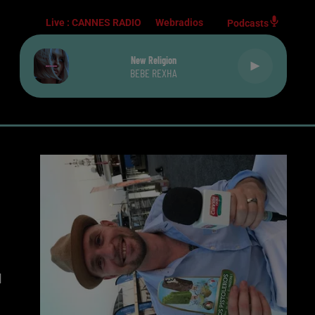
Live :
CANNES RADIO
Webradios
Podcasts
New Religion
BEBE REXHA
u