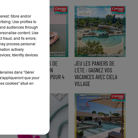
erest: Store and/or
tising; Use profiles to
tand audiences through
personalise content; Use
 fraud, and fix errors;
 may process personal
mation actively
vices; Identify devices
JEU LES PANIERS DE
JEU LES PANIERS DE
L'ETE : GAGNEZ UN
L'ETE : GAGNEZ VOS
rtenaires dans "Gérer
BRUNCH EN MER POUR 4
VACANCES AVEC CIELA
s'appliqueront que pour
PERSONNES...
VILLAGE
les cookies" situé en