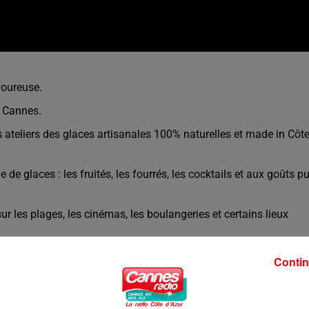
voureuse.
à Cannes.
 ateliers des glaces artisanales 100% naturelles et made in Côt
e glaces : les fruités, les fourrés, les cocktails et aux goûts pu
r les plages, les cinémas, les boulangeries et certains lieux
rse, le Sud-Est, la région parisienne mais aussi l’Italie, la
Contin