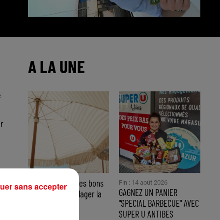
A LA UNE
e
r
Coup de soleil : les bons
Fin : 14 août 2026
uer sans accepter
GAGNEZ UN PANIER
gestes pour soulager la
"SPECIAL BARBECUE" AVEC
brûlure et...
SUPER U ANTIBES