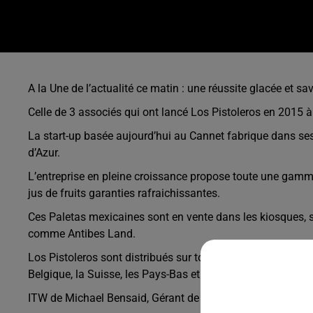
A la Une de l’actualité ce matin : une réussite glacée et sa
Celle de 3 associés qui ont lancé Los Pistoleros en 2015 
La start-up basée aujourd’hui au Cannet fabrique dans ses
d’Azur.
L’entreprise en pleine croissance propose toute une gamme d
jus de fruits garanties rafraichissantes.
Ces Paletas mexicaines sont en vente dans les kiosques, su
comme Antibes Land.
Los Pistoleros sont distribués sur toute la Côte d’Azur, la Co
Belgique, la Suisse, les Pays-Bas et la Suède
ITW de Michael Bensaid, Gérant de Los Pistoleros