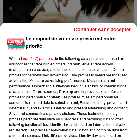
Continuer sans accepter
Le respect de votre vie privée est notre
priorité
We and
our (447) partners
do the following data processing based on
your consent and/or our legitimate interest: Store and/or access
information on a device; Use limited data to select advertising; Create
profiles for personalised advertising; Use profiles to select personalised
Nice : un salon de coiffure fermé après un contrôle
advertising; Measure advertising performance; Measure content
performance; Understand audiences through statistics or combinations
of data from different sources; Develop and improve services; Create
profiles to personalise content; Use profiles to select personalised
content; Use limited data to select content; Ensure security, prevent and
detect fraud, and fix errors; Deliver and present advertising and content;
Save and communicate privacy choices. These technologies may
process personal data such as IP address and browsing data to offer
following functionalities: Identify devices based on information actively
requested; Use precise geolocation data; Match and combine data from
other data sources; Link different devices; Identify devices based on