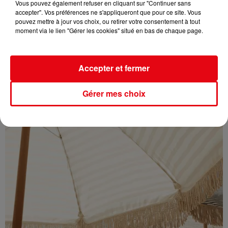
Vous pouvez également refuser en cliquant sur "Continuer sans
accepter". Vos préférences ne s'appliqueront que pour ce site. Vous
pouvez mettre à jour vos choix, ou retirer votre consentement à tout
moment via le lien "Gérer les cookies" situé en bas de chaque page.
Éclipse solaire du 12 août : où l’observer entre Cannes et Nice et...
Accepter et fermer
Gérer mes choix