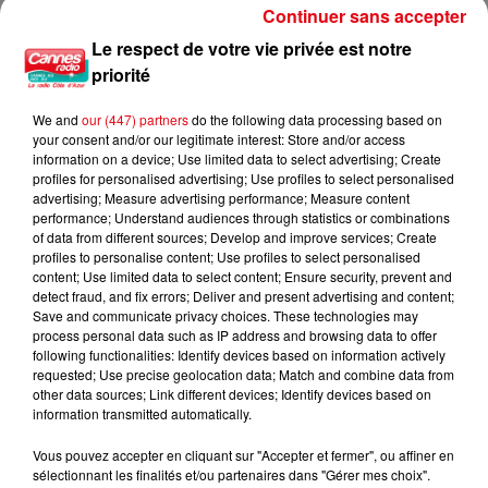
Continuer sans accepter
Incendie au Mont-Boron : deux jeunes condamnés à six mois de
Le respect de votre vie privée est notre
prison...
priorité
We and
our (447) partners
do the following data processing based on
your consent and/or our legitimate interest: Store and/or access
information on a device; Use limited data to select advertising; Create
profiles for personalised advertising; Use profiles to select personalised
advertising; Measure advertising performance; Measure content
performance; Understand audiences through statistics or combinations
of data from different sources; Develop and improve services; Create
profiles to personalise content; Use profiles to select personalised
content; Use limited data to select content; Ensure security, prevent and
detect fraud, and fix errors; Deliver and present advertising and content;
Save and communicate privacy choices. These technologies may
process personal data such as IP address and browsing data to offer
following functionalities: Identify devices based on information actively
requested; Use precise geolocation data; Match and combine data from
other data sources; Link different devices; Identify devices based on
information transmitted automatically.
Vous pouvez accepter en cliquant sur "Accepter et fermer", ou affiner en
sélectionnant les finalités et/ou partenaires dans "Gérer mes choix".