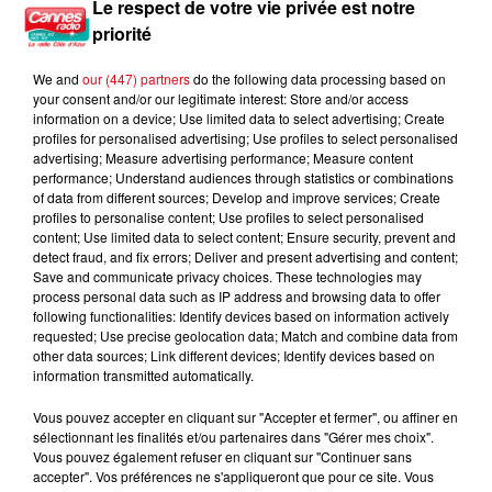
Le respect de votre vie privée est notre
priorité
We and
our (447) partners
do the following data processing based on
your consent and/or our legitimate interest: Store and/or access
information on a device; Use limited data to select advertising; Create
profiles for personalised advertising; Use profiles to select personalised
advertising; Measure advertising performance; Measure content
performance; Understand audiences through statistics or combinations
of data from different sources; Develop and improve services; Create
profiles to personalise content; Use profiles to select personalised
content; Use limited data to select content; Ensure security, prevent and
detect fraud, and fix errors; Deliver and present advertising and content;
Save and communicate privacy choices. These technologies may
process personal data such as IP address and browsing data to offer
following functionalities: Identify devices based on information actively
requested; Use precise geolocation data; Match and combine data from
other data sources; Link different devices; Identify devices based on
information transmitted automatically.
Vous pouvez accepter en cliquant sur "Accepter et fermer", ou affiner en
sélectionnant les finalités et/ou partenaires dans "Gérer mes choix".
Vous pouvez également refuser en cliquant sur "Continuer sans
Éclipse solaire du 12 août : où l’observer entre Cannes et Nice et...
accepter". Vos préférences ne s'appliqueront que pour ce site. Vous