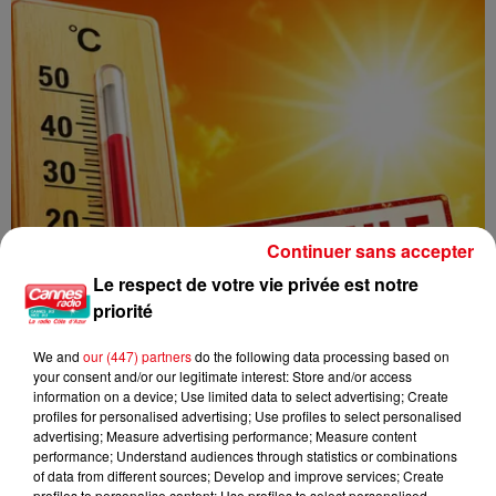
Continuer sans accepter
Le respect de votre vie privée est notre
priorité
We and
our (447) partners
do the following data processing based on
your consent and/or our legitimate interest: Store and/or access
information on a device; Use limited data to select advertising; Create
profiles for personalised advertising; Use profiles to select personalised
advertising; Measure advertising performance; Measure content
performance; Understand audiences through statistics or combinations
CANICULE : 12 DÉPARTEMENTS EN VIGILANCE ORANGE CE WEEK-END
of data from different sources; Develop and improve services; Create
profiles to personalise content; Use profiles to select personalised