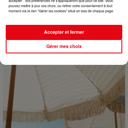
accepter". Vos préférences ne s'appliqueront que pour ce site. Vous
Éclipse solaire du 12 août : où l’observer entre Cannes et Nice et...
pouvez mettre à jour vos choix, ou retirer votre consentement à tout
moment via le lien "Gérer les cookies" situé en bas de chaque page.
Accepter et fermer
Gérer mes choix