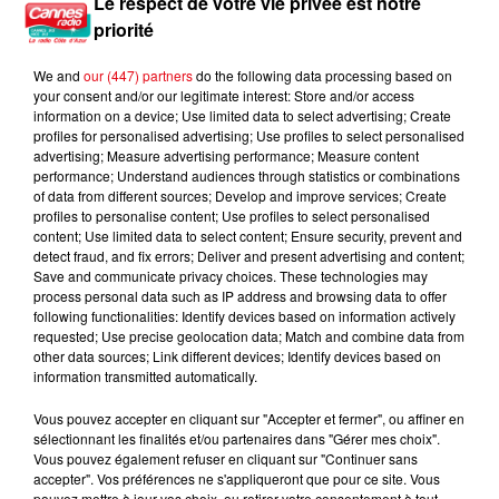
Le respect de votre vie privée est notre
priorité
We and
our (447) partners
do the following data processing based on
your consent and/or our legitimate interest: Store and/or access
information on a device; Use limited data to select advertising; Create
profiles for personalised advertising; Use profiles to select personalised
advertising; Measure advertising performance; Measure content
performance; Understand audiences through statistics or combinations
of data from different sources; Develop and improve services; Create
profiles to personalise content; Use profiles to select personalised
content; Use limited data to select content; Ensure security, prevent and
detect fraud, and fix errors; Deliver and present advertising and content;
Save and communicate privacy choices. These technologies may
process personal data such as IP address and browsing data to offer
following functionalities: Identify devices based on information actively
requested; Use precise geolocation data; Match and combine data from
other data sources; Link different devices; Identify devices based on
information transmitted automatically.
Vous pouvez accepter en cliquant sur "Accepter et fermer", ou affiner en
sélectionnant les finalités et/ou partenaires dans "Gérer mes choix".
Vous pouvez également refuser en cliquant sur "Continuer sans
Cambriolages : une hausse de 5,8 % enregistrée en France en
accepter". Vos préférences ne s'appliqueront que pour ce site. Vous
juillet...
pouvez mettre à jour vos choix, ou retirer votre consentement à tout