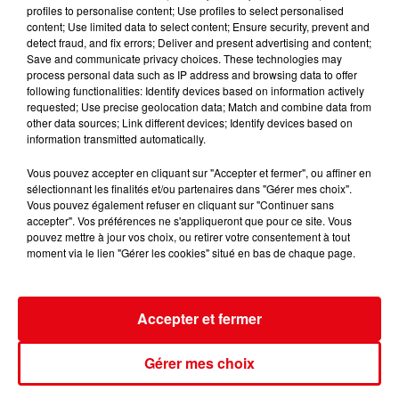
profiles to personalise content; Use profiles to select personalised
Incendie au Mont-Boron : deux jeunes condamnés à six mois de
content; Use limited data to select content; Ensure security, prevent and
prison...
detect fraud, and fix errors; Deliver and present advertising and content;
Save and communicate privacy choices. These technologies may
process personal data such as IP address and browsing data to offer
following functionalities: Identify devices based on information actively
requested; Use precise geolocation data; Match and combine data from
other data sources; Link different devices; Identify devices based on
information transmitted automatically.
Vous pouvez accepter en cliquant sur "Accepter et fermer", ou affiner en
sélectionnant les finalités et/ou partenaires dans "Gérer mes choix".
Vous pouvez également refuser en cliquant sur "Continuer sans
accepter". Vos préférences ne s'appliqueront que pour ce site. Vous
pouvez mettre à jour vos choix, ou retirer votre consentement à tout
moment via le lien "Gérer les cookies" situé en bas de chaque page.
Accepter et fermer
Gérer mes choix