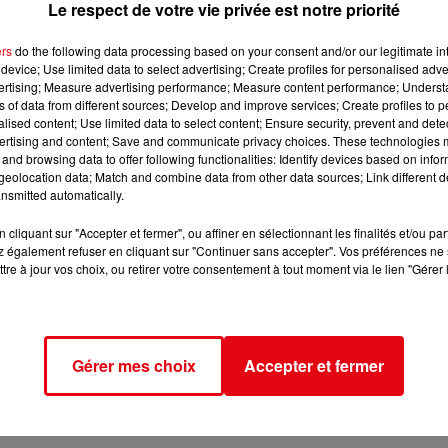
Le respect de votre vie privée est notre priorité
ers
do the following data processing based on your consent and/or our legitimate int
device; Use limited data to select advertising; Create profiles for personalised adver
vertising; Measure advertising performance; Measure content performance; Unders
ns of data from different sources; Develop and improve services; Create profiles to 
alised content; Use limited data to select content; Ensure security, prevent and detect
ertising and content; Save and communicate privacy choices. These technologies
and browsing data to offer following functionalities: Identify devices based on infor
eolocation data; Match and combine data from other data sources; Link different de
nsmitted automatically.
cliquant sur "Accepter et fermer", ou affiner en sélectionnant les finalités et/ou pa
 également refuser en cliquant sur "Continuer sans accepter". Vos préférences ne 
tre à jour vos choix, ou retirer votre consentement à tout moment via le lien "Gérer 
Gérer mes choix
Accepter et fermer