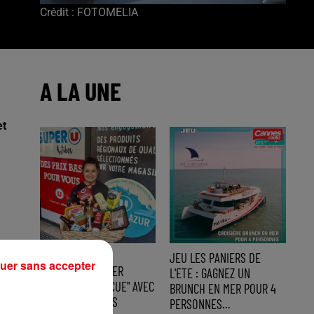
Crédit :
FOTOMELIA
A LA UNE
et
JEU LES PANIERS DE
Fin : 14 août 2026
uer sans accepter
GAGNEZ UN PANIER
L'ETE : GAGNEZ UN
"SPECIAL BARBECUE" AVEC
BRUNCH EN MER POUR 4
SUPER U ANTIBES
PERSONNES...