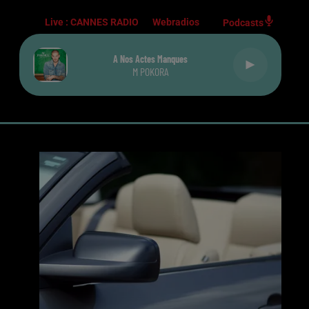
Live :
CANNES RADIO
Webradios
Podcasts
A Nos Actes Manques
M POKORA