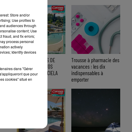
erest: Store and/or
tising; Use profiles to
tand audiences through
personalise content; Use
 fraud, and fix errors;
 may process personal
mation actively
vices; Identify devices
JEU LES PANIERS DE
Trousse à pharmacie des
L'ETE : GAGNEZ VOS
vacances : les dix
rtenaires dans "Gérer
VACANCES AVEC CIELA
indispensables à
s'appliqueront que pour
VILLAGE
emporter
les cookies" situé en