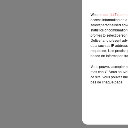
We and
our (447) partn
access information on a 
select personalised ad
statistics or combinatio
profiles to select person
Deliver and present adv
data such as IP address 
requested; Use precise g
based on information tra
Vous pouvez accepter en 
mes choix". Vous pouvez
ce site. Vous pouvez met
bas de chaque page.