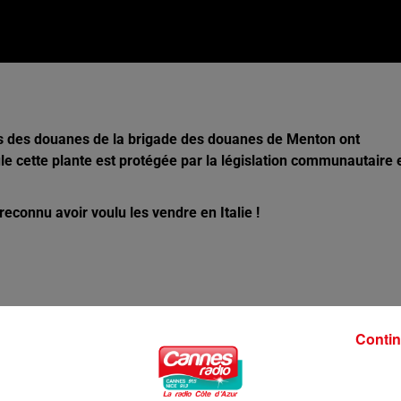
nts des douanes de la brigade des douanes de Menton ont
le cette plante est protégée
par la législation communautaire 
reconnu avoir voulu les vendre en Italie !
Contin