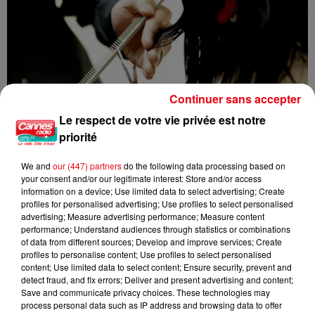
Continuer sans accepter
Le respect de votre vie privée est notre
priorité
We and
our (447) partners
do the following data processing based on
your consent and/or our legitimate interest: Store and/or access
information on a device; Use limited data to select advertising; Create
profiles for personalised advertising; Use profiles to select personalised
advertising; Measure advertising performance; Measure content
performance; Understand audiences through statistics or combinations
Nice : un salon de coiffure fermé après un contrôle
of data from different sources; Develop and improve services; Create
profiles to personalise content; Use profiles to select personalised
content; Use limited data to select content; Ensure security, prevent and
detect fraud, and fix errors; Deliver and present advertising and content;
Save and communicate privacy choices. These technologies may
process personal data such as IP address and browsing data to offer