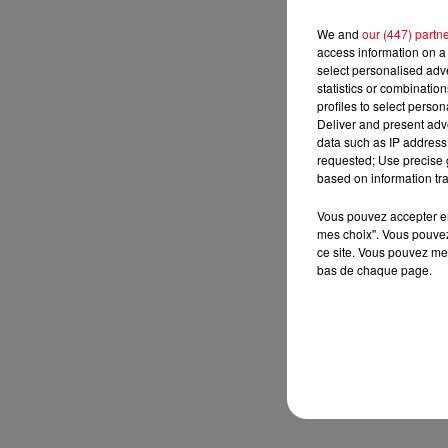
We and
our (447) partn
access information on a 
select personalised ad
statistics or combinatio
profiles to select person
Deliver and present adv
data such as IP address 
requested; Use precise g
based on information tra
Vous pouvez accepter en 
mes choix". Vous pouvez
ce site. Vous pouvez met
bas de chaque page.