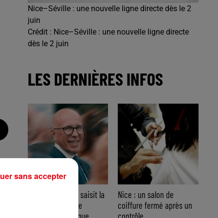
Nice–Séville : une nouvelle ligne directe dès le 2
juin
Crédit :
Nice–Séville : une nouvelle ligne directe
dès le 2 juin
LES DERNIÈRES INFOS
uer sans accepter
Nice : Éric Ciotti saisit la
Nice : un salon de
justice après une
coiffure fermé après un
chanson polémique
contrôle