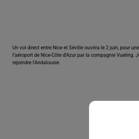
Un vol direct entre
Nice
et
Séville
ouvrira le 2 juin, pour un
l’
aéroport de Nice-Côte d’Azur
par la compagnie
Vueling
. 
rejoindre l’Andalousie.