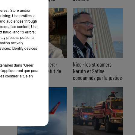
erest: Store and/or
tising; Use profiles to
tand audiences through
personalise content; Use
 fraud, and fix errors;
 may process personal
mation actively
vices; Identify devices
Affaire Jean Imbert :
Nice : les streamers
rtenaires dans "Gérer
placé sous le statut de
Naruto et Safine
s'appliqueront que pour
les cookies" situé en
témoin assisté
condamnés par la justice