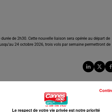
e durée de 2h30. Cette nouvelle liaison sera opérée au départ de
Jusqu’au 24 octobre 2026, trois vols par semaine permettront de
Contin
Le respect de votre vie privée est notre priorité