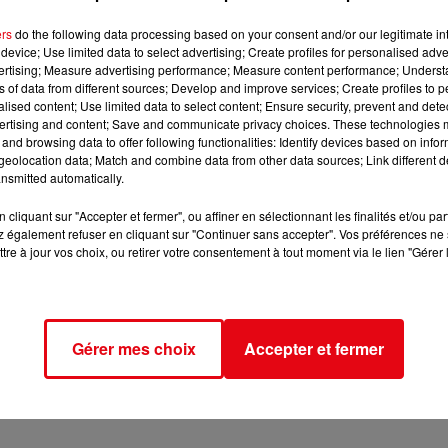
ers
do the following data processing based on your consent and/or our legitimate int
device; Use limited data to select advertising; Create profiles for personalised adver
vertising; Measure advertising performance; Measure content performance; Unders
ns of data from different sources; Develop and improve services; Create profiles to 
alised content; Use limited data to select content; Ensure security, prevent and detect
ertising and content; Save and communicate privacy choices. These technologies
and browsing data to offer following functionalities: Identify devices based on infor
eolocation data; Match and combine data from other data sources; Link different de
nsmitted automatically.
cliquant sur "Accepter et fermer", ou affiner en sélectionnant les finalités et/ou pa
 également refuser en cliquant sur "Continuer sans accepter". Vos préférences ne 
tre à jour vos choix, ou retirer votre consentement à tout moment via le lien "Gérer 
Gérer mes choix
Accepter et fermer