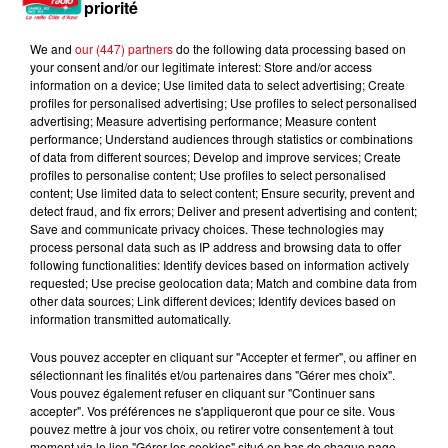
priorité
We and
our (447) partners
do the following data processing based on
your consent and/or our legitimate interest: Store and/or access
information on a device; Use limited data to select advertising; Create
profiles for personalised advertising; Use profiles to select personalised
advertising; Measure advertising performance; Measure content
performance; Understand audiences through statistics or combinations
of data from different sources; Develop and improve services; Create
profiles to personalise content; Use profiles to select personalised
content; Use limited data to select content; Ensure security, prevent and
detect fraud, and fix errors; Deliver and present advertising and content;
Save and communicate privacy choices. These technologies may
process personal data such as IP address and browsing data to offer
following functionalities: Identify devices based on information actively
requested; Use precise geolocation data; Match and combine data from
other data sources; Link different devices; Identify devices based on
information transmitted automatically.
Vous pouvez accepter en cliquant sur "Accepter et fermer", ou affiner en
Incendie au Mont-Boron : deux jeunes condamnés à six mois de
sélectionnant les finalités et/ou partenaires dans "Gérer mes choix".
prison...
Vous pouvez également refuser en cliquant sur "Continuer sans
accepter". Vos préférences ne s'appliqueront que pour ce site. Vous
pouvez mettre à jour vos choix, ou retirer votre consentement à tout
moment via le lien "Gérer les cookies" situé en bas de chaque page.