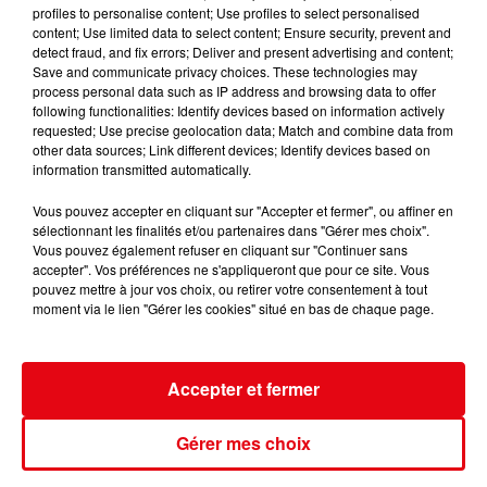
profiles to personalise content; Use profiles to select personalised
content; Use limited data to select content; Ensure security, prevent and
CANICULE : 12 DÉPARTEMENTS EN VIGILANCE ORANGE CE WEEK-END
detect fraud, and fix errors; Deliver and present advertising and content;
Save and communicate privacy choices. These technologies may
process personal data such as IP address and browsing data to offer
following functionalities: Identify devices based on information actively
requested; Use precise geolocation data; Match and combine data from
other data sources; Link different devices; Identify devices based on
information transmitted automatically.
Vous pouvez accepter en cliquant sur "Accepter et fermer", ou affiner en
sélectionnant les finalités et/ou partenaires dans "Gérer mes choix".
Vous pouvez également refuser en cliquant sur "Continuer sans
accepter". Vos préférences ne s'appliqueront que pour ce site. Vous
pouvez mettre à jour vos choix, ou retirer votre consentement à tout
moment via le lien "Gérer les cookies" situé en bas de chaque page.
Accepter et fermer
Gérer mes choix