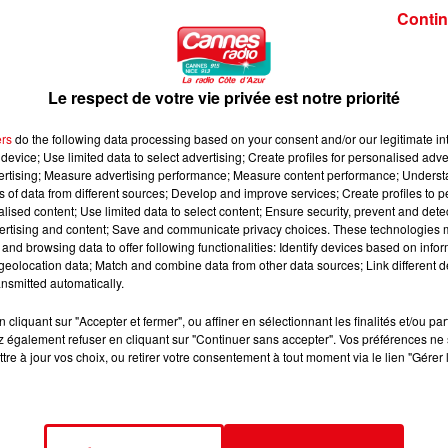
Contin
 tour du monde « à l’envers » (d’Est en Ouest) en solitaire en
ésormais par le Français Jean-Luc Van Den Heede en 122 jours,
 toujours à Cannes, sur son bateau amarré au port Canto.
Le respect de votre vie privée est notre priorité
ers
do the following data processing based on your consent and/or our legitimate int
d Prix d’Argentine en MotoGP. Le niçois Fabio Quartararo
device; Use limited data to select advertising; Create profiles for personalised adver
porté par Marco Bezzecchi nouveau leader du championnat du
vertising; Measure advertising performance; Measure content performance; Unders
r Leclerc s’invitent sur le podium de la course principale de F
ns of data from different sources; Develop and improve services; Create profiles to 
alised content; Use limited data to select content; Ensure security, prevent and detect
ertising and content; Save and communicate privacy choices. These technologies
n à Melbourne en lever de rideau du Grand Prix de F1 a souri au
and browsing data to offer following functionalities: Identify devices based on infor
le sillage du vainqueur japonais, Ayumu Iwasa tandis qu’Arthur
eolocation data; Match and combine data from other data sources; Link different de
nsmitted automatically.
cliquant sur "Accepter et fermer", ou affiner en sélectionnant les finalités et/ou pa
 également refuser en cliquant sur "Continuer sans accepter". Vos préférences ne 
tre à jour vos choix, ou retirer votre consentement à tout moment via le lien "Gérer 