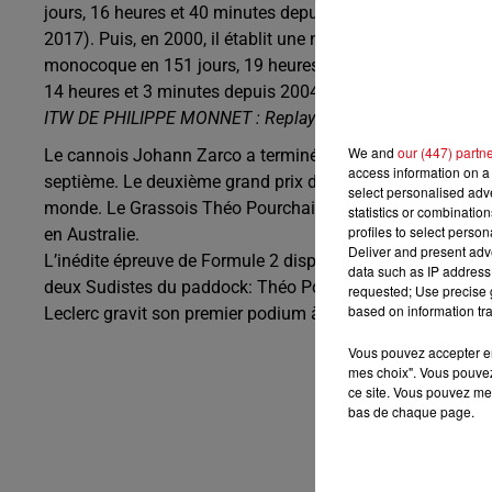
jours, 16 heures et 40 minutes depuis
2017). Puis, en 2000, il établit une nouvelle marque pour le
monocoque en 151 jours, 19 heures et 54 minutes (tenu d
14 heures et 3 minutes depuis 2004). Philippe Monnet vit
ITW DE PHILIPPE MONNET : Replay infos de 8H30.
We and
our (447) partn
Le cannois Johann Zarco a terminé deuxième hier du Gran
access information on a 
septième. Le deuxième grand prix de la saison a été rem
select personalised ad
monde. Le Grassois Théo Pourchaire et le Monégasque Arthu
statistics or combinatio
profiles to select person
en Australie.
Deliver and present adv
L’inédite épreuve de Formule 2 disputée ce dimanche mati
data such as IP address 
deux Sudistes du paddock: Théo Pourchaire finit 2e dans 
requested; Use precise g
based on information tra
Leclerc gravit son premier podium à ce niveau (3e).
Vous pouvez accepter en 
mes choix". Vous pouvez
ce site. Vous pouvez met
bas de chaque page.