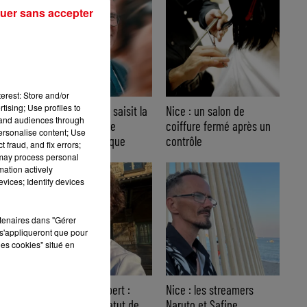
uer sans accepter
erest: Store and/or
tising; Use profiles to
Nice : Éric Ciotti saisit la
Nice : un salon de
tand audiences through
justice après une
coiffure fermé après un
2
personalise content; Use
chanson polémique
contrôle
 fraud, and fix errors;
 may process personal
x
mation actively
vices; Identify devices
rtenaires dans "Gérer
s'appliqueront que pour
les cookies" situé en
Affaire Jean Imbert :
Nice : les streamers
placé sous le statut de
Naruto et Safine