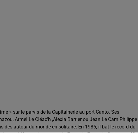
me » sur le parvis de la Capitainerie au port Canto. Ses
mazou, Armel Le Cléac’h ,Alexia Barrier ou Jean Le Cam Philippe
 des autour du monde en solitaire. En 1986, il bat le record du
minutes (désormais tenu par le Français François Gabart en 42