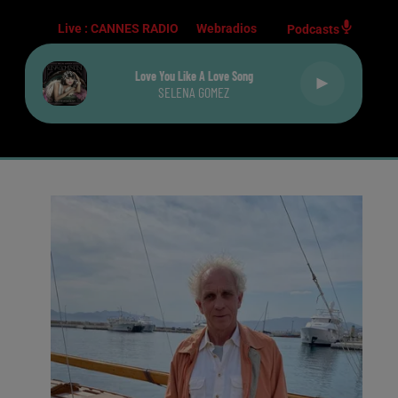
Live :
CANNES RADIO
Webradios
Podcasts
Love You Like A Love Song
SELENA GOMEZ