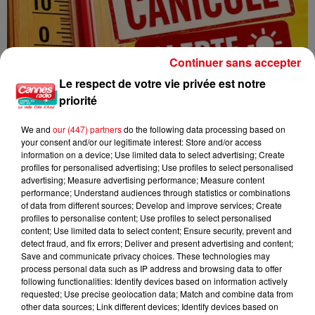
Continuer sans accepter
Le respect de votre vie privée est notre
priorité
We and
our (447) partners
do the following data processing based on
CANICULE : 12 DÉPARTEMENTS EN VIGILANCE ORANGE CE WEEK-END
your consent and/or our legitimate interest: Store and/or access
information on a device; Use limited data to select advertising; Create
profiles for personalised advertising; Use profiles to select personalised
advertising; Measure advertising performance; Measure content
performance; Understand audiences through statistics or combinations
of data from different sources; Develop and improve services; Create
profiles to personalise content; Use profiles to select personalised
content; Use limited data to select content; Ensure security, prevent and
detect fraud, and fix errors; Deliver and present advertising and content;
Save and communicate privacy choices. These technologies may
process personal data such as IP address and browsing data to offer
following functionalities: Identify devices based on information actively
requested; Use precise geolocation data; Match and combine data from
other data sources; Link different devices; Identify devices based on