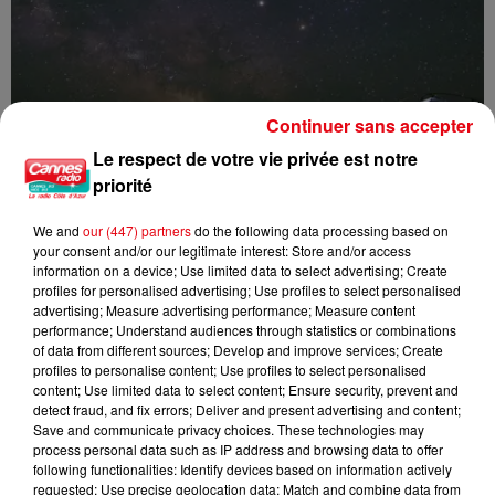
Continuer sans accepter
Le respect de votre vie privée est notre
priorité
We and
our (447) partners
do the following data processing based on
your consent and/or our legitimate interest: Store and/or access
Nuits des étoiles 2026 : trois soirées pour observer le ciel et...
information on a device; Use limited data to select advertising; Create
profiles for personalised advertising; Use profiles to select personalised
advertising; Measure advertising performance; Measure content
performance; Understand audiences through statistics or combinations
of data from different sources; Develop and improve services; Create
profiles to personalise content; Use profiles to select personalised
content; Use limited data to select content; Ensure security, prevent and
detect fraud, and fix errors; Deliver and present advertising and content;
Save and communicate privacy choices. These technologies may
process personal data such as IP address and browsing data to offer
following functionalities: Identify devices based on information actively
requested; Use precise geolocation data; Match and combine data from