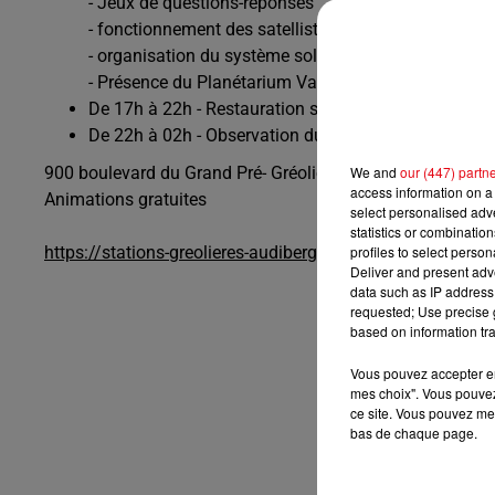
- Jeux de questions-réponses
- fonctionnement des satellistes
- organisation du système solaire
- Présence du Planétarium Valery de Nice avec une obs
De 17h à 22h - Restauration sur place proposée par l
De 22h à 02h - Observation du ciel étoilé
We and
our (447) partn
900 boulevard du Grand Pré- Gréolières
access information on a 
Animations gratuites
select personalised ad
statistics or combinatio
profiles to select person
https://stations-greolieres-audibergue.com/
Deliver and present adv
data such as IP address 
requested; Use precise g
based on information tra
Vous pouvez accepter en 
mes choix". Vous pouvez
ce site. Vous pouvez met
bas de chaque page.