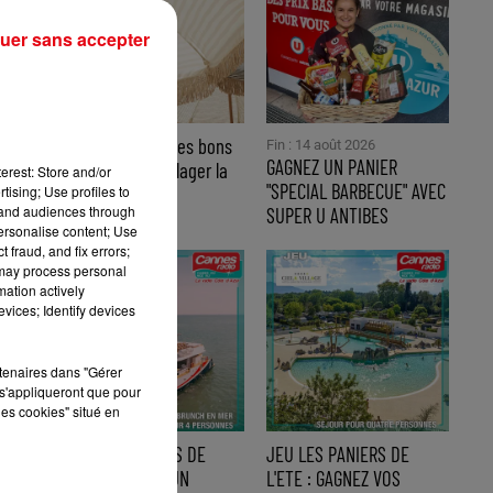
uer sans accepter
re
Coup de soleil : les bons
Fin : 14 août 2026
GAGNEZ UN PANIER
gestes pour soulager la
erest: Store and/or
"SPECIAL BARBECUE" AVEC
tising; Use profiles to
brûlure et...
tand audiences through
SUPER U ANTIBES
personalise content; Use
 fraud, and fix errors;
 may process personal
mation actively
vices; Identify devices
rtenaires dans "Gérer
s'appliqueront que pour
les cookies" situé en
JEU LES PANIERS DE
JEU LES PANIERS DE
L'ETE : GAGNEZ UN
L'ETE : GAGNEZ VOS