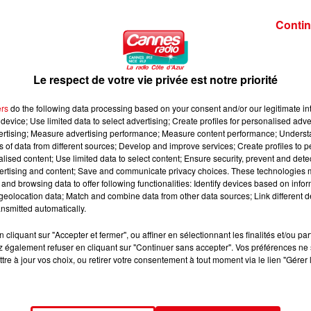
Contin
ervation du soleil et la lecture et la création d'un cadran solai
e Comité des Fêtes de la station
Le respect de votre vie privée est notre priorité
ers
do the following data processing based on your consent and/or our legitimate int
device; Use limited data to select advertising; Create profiles for personalised adver
vertising; Measure advertising performance; Measure content performance; Unders
ns of data from different sources; Develop and improve services; Create profiles to 
alised content; Use limited data to select content; Ensure security, prevent and detect
ertising and content; Save and communicate privacy choices. These technologies
and browsing data to offer following functionalities: Identify devices based on infor
eolocation data; Match and combine data from other data sources; Link different de
nsmitted automatically.
cliquant sur "Accepter et fermer", ou affiner en sélectionnant les finalités et/ou pa
 également refuser en cliquant sur "Continuer sans accepter". Vos préférences ne 
tre à jour vos choix, ou retirer votre consentement à tout moment via le lien "Gérer 