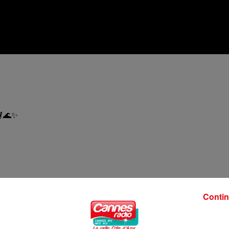
🦞🌊✨
Contin