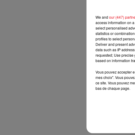
We and
our (447) partn
access information on a 
select personalised ad
statistics or combinatio
profiles to select person
Deliver and present adv
data such as IP address 
requested; Use precise g
based on information tra
Vous pouvez accepter en 
mes choix". Vous pouvez
ce site. Vous pouvez met
bas de chaque page.