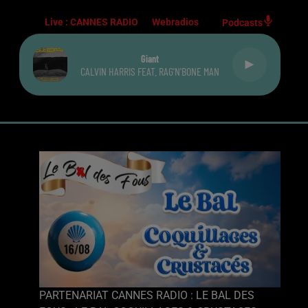
Live :
CANNES RADIO
Webradios
Podcasts
Giant
CALVIN HARRIS FEAT. RAG'N'BONE MAN
PARTENARIAT CANNES RADIO : LE BAL DES