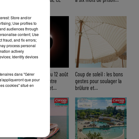
WEEK-END
erest: Store and/or
tising; Use profiles to
tand audiences through
personalise content; Use
 fraud, and fix errors;
 may process personal
mation actively
vices; Identify devices
Éclipse solaire du 12 août
Coup de soleil : les bons
rtenaires dans "Gérer
s'appliqueront que pour
: où l’observer entre
gestes pour soulager la
les cookies" situé en
Cannes et Nice et...
brûlure et...