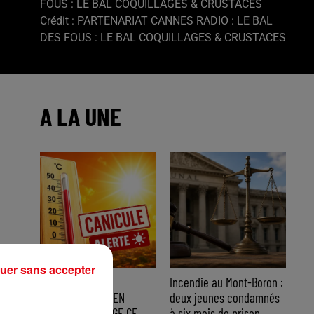
FOUS : LE BAL COQUILLAGES & CRUSTACES
Crédit :
PARTENARIAT CANNES RADIO : LE BAL
DES FOUS : LE BAL COQUILLAGES & CRUSTACES
A LA UNE
uer sans accepter
CANICULE : 12
Incendie au Mont-Boron :
DÉPARTEMENTS EN
deux jeunes condamnés
VIGILANCE ORANGE CE
à six mois de prison...