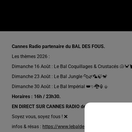
Cannes Radio partenaire du BAL DES FOUS.
Les thèmes 2026 :
Dimanche 16 Août : Le Bal Coquillages & Crustacés 🐚🦀
Dimanche 23 Août : Le Bal Jungle 🐆🌿🦜🍃🐒
Dimanche 30 Août : Le Bal Impérial 👑✨🐉🏮⚜️
Horaires : 16h / 23h30.
EN DIRECT SUR CANNES RADIO de 20H à 23H30.
Soyez vous, soyez fous ! ❌
infos & résas :
https://www.lebaldesfous.com/