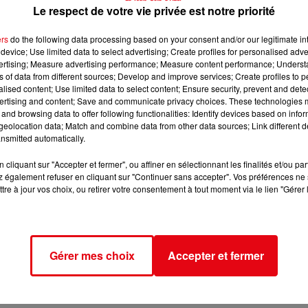
Le respect de votre vie privée est notre priorité
ers
do the following data processing based on your consent and/or our legitimate int
device; Use limited data to select advertising; Create profiles for personalised adver
vertising; Measure advertising performance; Measure content performance; Unders
ns of data from different sources; Develop and improve services; Create profiles to 
alised content; Use limited data to select content; Ensure security, prevent and detect
ertising and content; Save and communicate privacy choices. These technologies
and browsing data to offer following functionalities: Identify devices based on infor
eolocation data; Match and combine data from other data sources; Link different de
nsmitted automatically.
cliquant sur "Accepter et fermer", ou affiner en sélectionnant les finalités et/ou pa
 également refuser en cliquant sur "Continuer sans accepter". Vos préférences ne 
tre à jour vos choix, ou retirer votre consentement à tout moment via le lien "Gérer 
Gérer mes choix
Accepter et fermer