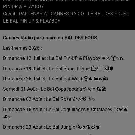
PIN-UP & PLAYBOY
Crédit :
PARTENARIAT CANNES RADIO : LE BAL DES FOUS :
LE BAL PIN-UP & PLAYBOY
Cannes Radio partenaire du BAL DES FOUS.
Les thèmes 2026 :
Dimanche 12 Juillet : Le Bal Pin-UP & Playboy 💋🎀🍸✨👠
Dimanche 19 Juillet : Le Bal Super Héros 🦸⚡️🦹‍♀️💥🛡️
Dimanche 26 Juillet : Le Bal Far West 🤠🌵🐎🔥🏜️
Samedi 01 Août : Le Bal Copacabana🌴☀️👙🦜🏖️
Dimanche 02 Août : Le Bal Rose 🌸🎀💖🌺✨
Dimanche 16 Août : Le Bal Coquillages & Crustacés 🐚🦀🦞
🌊✨
Dimanche 23 Août : Le Bal Jungle 🐆🌿🦜🍃🐒