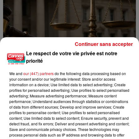
Continuer sans accepter
Le respect de votre vie privée est notre
priorité
We and
our (447) partners
do the following data processing based on
your consent and/or our legitimate interest: Store and/or access
Incendie au Mont-Boron : deux jeunes condamnés à six mois de
information on a device; Use limited data to select advertising; Create
profiles for personalised advertising; Use profiles to select personalised
prison...
advertising; Measure advertising performance; Measure content
performance; Understand audiences through statistics or combinations
of data from different sources; Develop and improve services; Create
profiles to personalise content; Use profiles to select personalised
content; Use limited data to select content; Ensure security, prevent and
detect fraud, and fix errors; Deliver and present advertising and content;
Save and communicate privacy choices. These technologies may
process personal data such as IP address and browsing data to offer