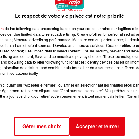
 répondra à toutes vos questions.
tre lieu de vie.
Le respect de votre vie privée est notre priorité
ers
do the following data processing based on your consent and/or our legitimate int
device; Use limited data to select advertising; Create profiles for personalised adver
vertising; Measure advertising performance; Measure content performance; Unders
ns of data from different sources; Develop and improve services; Create profiles to 
alised content; Use limited data to select content; Ensure security, prevent and detect
ertising and content; Save and communicate privacy choices. These technologies
and browsing data to offer following functionalities: Identify devices based on infor
eolocation data; Match and combine data from other data sources; Link different de
nsmitted automatically.
cliquant sur "Accepter et fermer", ou affiner en sélectionnant les finalités et/ou pa
 également refuser en cliquant sur "Continuer sans accepter". Vos préférences ne 
tre à jour vos choix, ou retirer votre consentement à tout moment via le lien "Gérer 
Gérer mes choix
Accepter et fermer