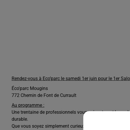
Rendez-vous à Eco’parc le samedi 1er juin pour le 1er Salo
Éco'parc Mougins
772 Chemin de Font de Currault
Au programme :
Une trentaine de professionnels vous présenteront leurs do
durable.
Que vous soyez simplement curieux ou que vous ayez un p