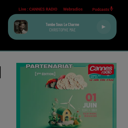
Live :
CANNES RADIO
Webradios
Podcasts
Tombe Sous Le Charme
CHRISTOPHE MAE
N