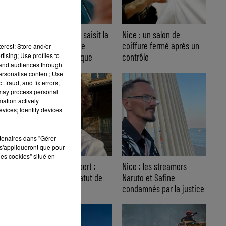
Nice : Éric Ciotti saisit la
Nice : un salon de
justice après une
coiffure fermé après un
erest: Store and/or
chanson polémique
contrôle
tising; Use profiles to
tand audiences through
personalise content; Use
 fraud, and fix errors;
 may process personal
mation actively
vices; Identify devices
rtenaires dans "Gérer
s'appliqueront que pour
les cookies" situé en
Affaire Jean Imbert :
Nice : les streamers
placé sous le statut de
Naruto et Safine
témoin assisté
condamnés par la justice