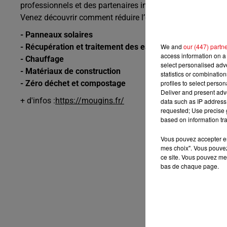
professionnels et des partenaires institutionnels présents
Venez découvrir comment réduire l’empreinte carbone de vo
- Panneaux solaires
We and
our (447) partn
- Récupération et traitement des eaux
access information on a 
- Chauffage
select personalised ad
- Matériaux de construction
statistics or combinatio
profiles to select person
- Zéro déchet et compostage
Deliver and present adv
+ d'infos :
https://mougins.fr/
data such as IP address 
requested; Use precise g
based on information tra
Vous pouvez accepter en 
mes choix". Vous pouvez
ce site. Vous pouvez met
bas de chaque page.