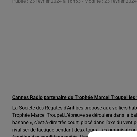
Publié : 23 février 2024 à 16h53 - Modifié : 23 février 202
Cannes Radio partenaire du Trophée Marcel Troupel les 2
La Société des Régates d’Antibes propose aux voiliers habi
Trophée Marcel Troupel.L’épreuve se déroulera dans la bai
banane », c’est-à-dire très court, placé dans l’axe du ven
rivaliser de tactique pendant deux tours. Les organisateur