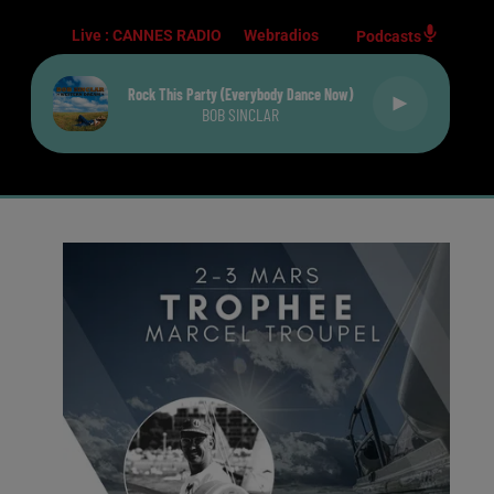
Live :
CANNES RADIO
Webradios
Podcasts
Rock This Party (everybody Dance Now)
BOB SINCLAR