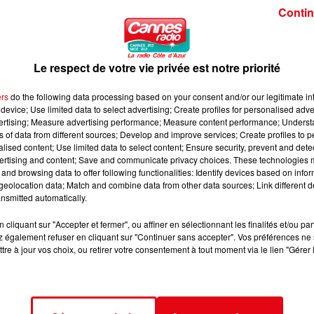
plie les opportunités de classement mais épuise les marins. Les
Contin
les à la manœuvre, en bonne condition physique, menés par des
te de la flotte.
upel, membre de la Société des Régates d’Antibes disparu en
Le respect de votre vie privée est notre priorité
 esprit de compétition.
ers
do the following data processing based on your consent and/or our legitimate int
device; Use limited data to select advertising; Create profiles for personalised adver
vertising; Measure advertising performance; Measure content performance; Unders
el-troupel-2024/
ns of data from different sources; Develop and improve services; Create profiles to 
alised content; Use limited data to select content; Ensure security, prevent and detect
ertising and content; Save and communicate privacy choices. These technologies
and browsing data to offer following functionalities: Identify devices based on infor
eolocation data; Match and combine data from other data sources; Link different de
nsmitted automatically.
cliquant sur "Accepter et fermer", ou affiner en sélectionnant les finalités et/ou pa
 également refuser en cliquant sur "Continuer sans accepter". Vos préférences ne 
tre à jour vos choix, ou retirer votre consentement à tout moment via le lien "Gérer 