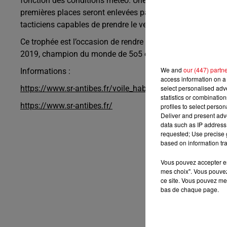
fonction des conditions météo. Une telle succession multi
premières places seront enlevées par des équipages habi
tacticiens capables de prendre le vent et la priorité au res
Ce trophée est l’occasion de rendre hommage à Marcel Tro
2019, champion du monde de 5o5 en 1968, réputé pour son
We and
our (447) partn
Informations :
access information on a 
select personalised ad
https://www.sr-antibes.fr/voile_habitable/le-trophee-marc
statistics or combinatio
https://www.sr-antibes.fr/
profiles to select person
Deliver and present adv
data such as IP address 
requested; Use precise g
based on information tra
Vous pouvez accepter en 
mes choix". Vous pouvez
ce site. Vous pouvez met
bas de chaque page.