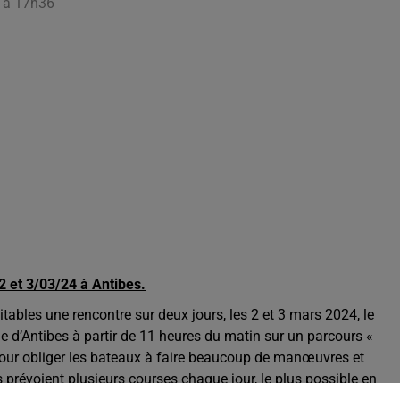
4 à 17h36
 et 3/03/24 à Antibes.
tables une rencontre sur deux jours, les 2 et 3 mars 2024, le
e d’Antibes à partir de 11 heures du matin sur un parcours «
t pour obliger les bateaux à faire beaucoup de manœuvres et
s prévoient plusieurs courses chaque jour, le plus possible en