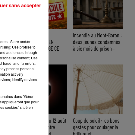
uer sans accepter
CANICULE : 12
Incendie au Mont-Boron :
DÉPARTEMENTS EN
deux jeunes condamnés
erest: Store and/or
tising; Use profiles to
VIGILANCE ORANGE CE
à six mois de prison...
tand audiences through
WEEK-END
personalise content; Use
 fraud, and fix errors;
 may process personal
mation actively
vices; Identify devices
rtenaires dans "Gérer
s'appliqueront que pour
les cookies" situé en
Éclipse solaire du 12 août
Coup de soleil : les bons
: où l’observer entre
gestes pour soulager la
Cannes et Nice et...
brûlure et...