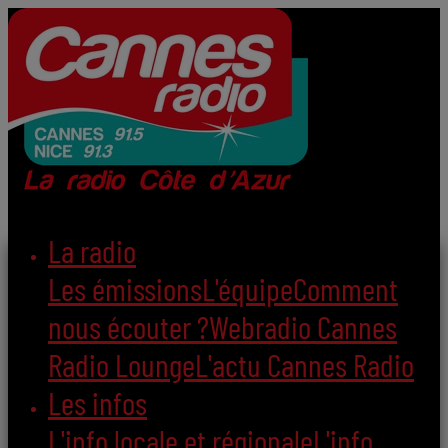
La radio
Les émissions
L'équipe
Comment
nous écouter ?
Webradio Cannes
Radio Lounge
L'actu Cannes Radio
Les infos
L'info locale et régionale
L'info