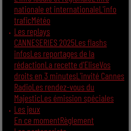
nationale et internationale
L'info
trafic
Météo
Les replays
CANNESERIES 2025
Les flashs
infos
Les reportages de la
rédaction
La recette d'Elise
Vos
droits en 3 minutes
L'invité Cannes
Radio
Les rendez-vous du
Majestic
Les émission spéciales
Les jeux
En ce moment
Règlement