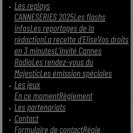
Les replays
CANNESERIES 2025
Les flashs
infos
Les reportages de la
rédaction
La recette d'Elise
Vos droits
en 3 minutes
L'invité Cannes
Radio
Les rendez-vous du
Majestic
Les émission spéciales
Les jeux
En ce moment
Règlement
Les partenariats
Contact
Formulaire de contact
Régie