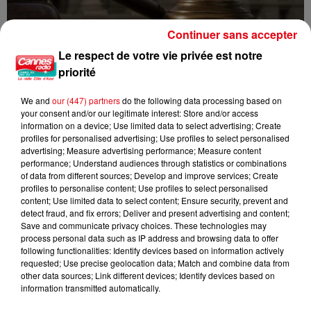
Continuer sans accepter
Le respect de votre vie privée est notre
priorité
Incendie au Mont-Boron : deux jeunes condamnés à six mois de
prison...
We and
our (447) partners
do the following data processing based on
your consent and/or our legitimate interest: Store and/or access
information on a device; Use limited data to select advertising; Create
profiles for personalised advertising; Use profiles to select personalised
advertising; Measure advertising performance; Measure content
performance; Understand audiences through statistics or combinations
of data from different sources; Develop and improve services; Create
profiles to personalise content; Use profiles to select personalised
content; Use limited data to select content; Ensure security, prevent and
detect fraud, and fix errors; Deliver and present advertising and content;
Save and communicate privacy choices. These technologies may
process personal data such as IP address and browsing data to offer
following functionalities: Identify devices based on information actively
requested; Use precise geolocation data; Match and combine data from
other data sources; Link different devices; Identify devices based on
information transmitted automatically.