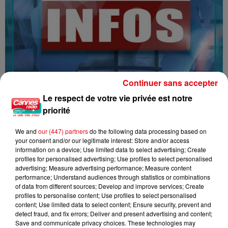
Continuer sans accepter
Le respect de votre vie privée est notre
priorité
13/04/26 : LES INFORMATIONS
We and
our (447) partners
do the following data processing based on
your consent and/or our legitimate interest: Store and/or access
information on a device; Use limited data to select advertising; Create
profiles for personalised advertising; Use profiles to select personalised
advertising; Measure advertising performance; Measure content
performance; Understand audiences through statistics or combinations
of data from different sources; Develop and improve services; Create
profiles to personalise content; Use profiles to select personalised
content; Use limited data to select content; Ensure security, prevent and
detect fraud, and fix errors; Deliver and present advertising and content;
Save and communicate privacy choices. These technologies may