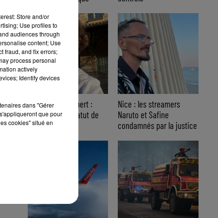
erest: Store and/or
tising; Use profiles to
tand audiences through
personalise content; Use
 fraud, and fix errors;
 may process personal
mation actively
vices; Identify devices
Affaire Jean Imbert :
Nice : les streamers
rtenaires dans "Gérer
placé sous le statut de
Naruto et Safine
s'appliqueront que pour
les cookies" situé en
témoin assisté
condamnés par la justice