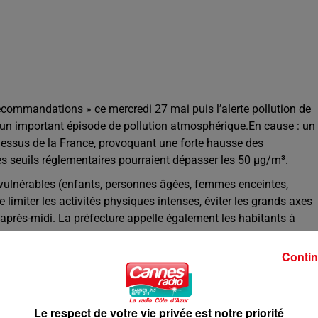
ecommandations » ce mercredi 27 mai puis l’alerte pollution de
d’un important épisode de pollution atmosphérique.En cause : un
dessus de la France, provoquant une forte hausse des
es seuils réglementaires pourraient dépasser les 50 µg/m³.
ulnérables (enfants, personnes âgées, femmes enceintes,
limiter les activités physiques intenses, éviter les grands axes
 l’après-midi. La préfecture appelle également les habitants à
he ou le vélo pour les trajets courts et à limiter l’usage de la
ont abaissées de 20 km/h sur plusieurs axes routiers sans
Contin
teurs agricole, industriel et résidentiel avec notamment la
areils de chauffage au bois anciens et le report de certains trava
Le respect de votre vie privée est notre priorité