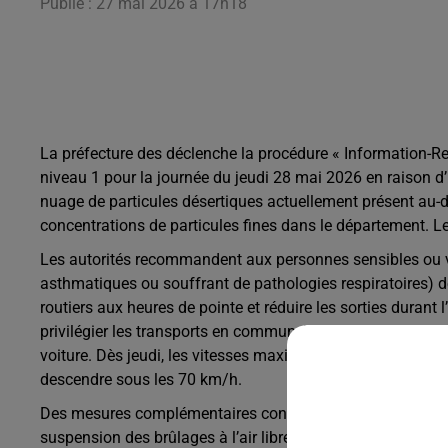
Publié : 27 mai 2026 à 17h18
La préfecture des déclenche la procédure « Information-R
niveau 1 pour la journée du jeudi 28 mai 2026 en raison 
nuage de particules désertiques actuellement présent au-
concentrations de particules fines dans le département. L
Les autorités recommandent aux personnes sensibles ou v
asthmatiques ou souffrant de pathologies respiratoires) de 
routiers aux heures de pointe et réduire les sorties durant
privilégier les transports en commun, le covoiturage, la marc
voiture. Dès jeudi, les vitesses maximales autorisées ser
descendre sous les 70 km/h.
Des mesures complémentaires concernent également les sec
suspension des brûlages à l’air libre, la limitation des app