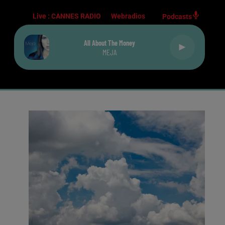
Live :
CANNES RADIO
Webradios
Podcasts
All About The Money
MEJA