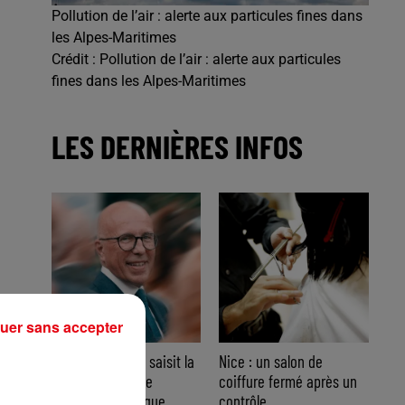
Pollution de l’air : alerte aux particules fines dans
les Alpes-Maritimes
Crédit :
Pollution de l’air : alerte aux particules
fines dans les Alpes-Maritimes
LES DERNIÈRES INFOS
uer sans accepter
Nice : Éric Ciotti saisit la
Nice : un salon de
justice après une
coiffure fermé après un
ux
chanson polémique
contrôle