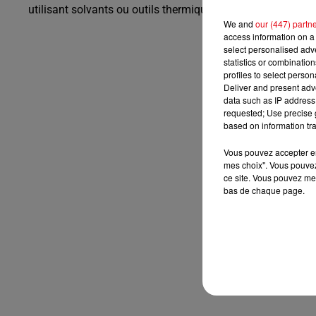
utilisant solvants ou outils thermiques.
We and
our (447) partn
access information on a 
select personalised ad
statistics or combinatio
profiles to select person
Deliver and present adv
data such as IP address 
requested; Use precise g
based on information tra
Vous pouvez accepter en 
mes choix". Vous pouvez
ce site. Vous pouvez met
bas de chaque page.