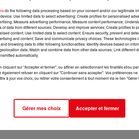
ers
do the following data processing based on your consent and/or our legitimate int
device; Use limited data to select advertising; Create profiles for personalised adver
vertising; Measure advertising performance; Measure content performance; Unders
ns of data from different sources; Develop and improve services; Create profiles to 
alised content; Use limited data to select content; Ensure security, prevent and detect
ertising and content; Save and communicate privacy choices. These technologies
and browsing data to offer following functionalities: Identify devices based on infor
eolocation data; Match and combine data from other data sources; Link different de
nsmitted automatically.
cliquant sur "Accepter et fermer", ou affiner en sélectionnant les finalités et/ou pa
 également refuser en cliquant sur "Continuer sans accepter". Vos préférences ne 
tre à jour vos choix, ou retirer votre consentement à tout moment via le lien "Gérer 
Gérer mes choix
Accepter et fermer