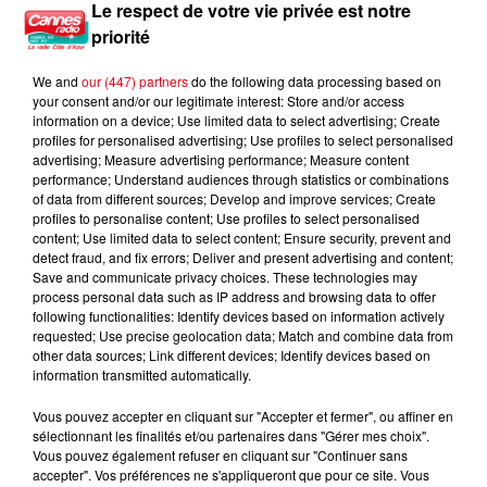
Nice : Éric Ciotti saisit la justice après une chanson polémique
Le respect de votre vie privée est notre
priorité
We and
our (447) partners
do the following data processing based on
your consent and/or our legitimate interest: Store and/or access
information on a device; Use limited data to select advertising; Create
profiles for personalised advertising; Use profiles to select personalised
advertising; Measure advertising performance; Measure content
performance; Understand audiences through statistics or combinations
of data from different sources; Develop and improve services; Create
profiles to personalise content; Use profiles to select personalised
content; Use limited data to select content; Ensure security, prevent and
detect fraud, and fix errors; Deliver and present advertising and content;
Save and communicate privacy choices. These technologies may
process personal data such as IP address and browsing data to offer
following functionalities: Identify devices based on information actively
requested; Use precise geolocation data; Match and combine data from
other data sources; Link different devices; Identify devices based on
information transmitted automatically.
Vous pouvez accepter en cliquant sur "Accepter et fermer", ou affiner en
sélectionnant les finalités et/ou partenaires dans "Gérer mes choix".
Vous pouvez également refuser en cliquant sur "Continuer sans
accepter". Vos préférences ne s'appliqueront que pour ce site. Vous