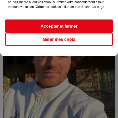
pouvez mettre à jour vos choix, ou retirer votre consentement à tout
Nice : un salon de coiffure fermé après un contrôle
moment via le lien "Gérer les cookies" situé en bas de chaque page.
Accepter et fermer
Gérer mes choix