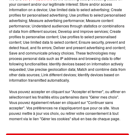
your consent and/or our legitimate interest: Store and/or access
information on a device; Use limited data to select advertising; Create
profiles for personalised advertising; Use profiles to select personalised
advertising; Measure advertising performance; Measure content
performance; Understand audiences through statistics or combinations
of data from different sources; Develop and improve services; Create
profiles to personalise content; Use profiles to select personalised
content; Use limited data to select content; Ensure security, prevent and
detect fraud, and fix errors; Deliver and present advertising and content;
Save and communicate privacy choices. These technologies may
process personal data such as IP address and browsing data to offer
Piqûre de méduse : les bons gestes à adopter et les erreurs à
following functionalities: Identify devices based on information actively
éviter
requested; Use precise geolocation data; Match and combine data from
other data sources; Link different devices; Identify devices based on
information transmitted automatically.
Vous pouvez accepter en cliquant sur "Accepter et fermer", ou affiner en
sélectionnant les finalités et/ou partenaires dans "Gérer mes choix".
Vous pouvez également refuser en cliquant sur "Continuer sans
accepter". Vos préférences ne s'appliqueront que pour ce site. Vous
pouvez mettre à jour vos choix, ou retirer votre consentement à tout
moment via le lien "Gérer les cookies" situé en bas de chaque page.