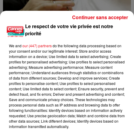
Continuer sans accepter
Le respect de votre vie privée est notre
priorité
We and
our (447) partners
do the following data processing based on
Nice : un salon de coiffure fermé après un contrôle
your consent and/or our legitimate interest: Store and/or access
information on a device; Use limited data to select advertising; Create
profiles for personalised advertising; Use profiles to select personalised
advertising; Measure advertising performance; Measure content
performance; Understand audiences through statistics or combinations
of data from different sources; Develop and improve services; Create
profiles to personalise content; Use profiles to select personalised
content; Use limited data to select content; Ensure security, prevent and
detect fraud, and fix errors; Deliver and present advertising and content;
Save and communicate privacy choices. These technologies may
process personal data such as IP address and browsing data to offer
following functionalities: Identify devices based on information actively
requested; Use precise geolocation data; Match and combine data from
other data sources; Link different devices; Identify devices based on
information transmitted automatically.