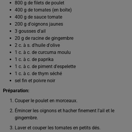
800
g de
filets de poulet
400
g de t
omates (en boîte)
400
g de
sauce tomate
200
g d'
oignons jaunes
3
gousses d'ail
20
g de
racine de gingembre
2
c. à s. d'
huile d'olive
1
c. à c. de
curcuma moulu
1
c. à c. de
paprika
1
c. à c. de
piment d'espelette
1
c. à c. de
thym séché
sel fin et
poivre noir
Préparation:
Couper le poulet en morceaux.
Émincer les oignons et hacher finement l'ail et le
gingembre.
Laver et couper les tomates en petits dés.