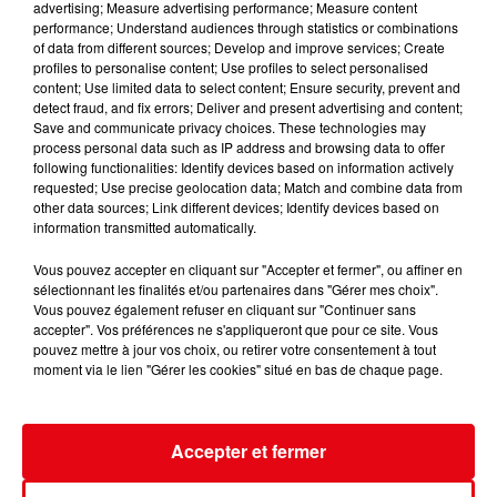
advertising; Measure advertising performance; Measure content
performance; Understand audiences through statistics or combinations
of data from different sources; Develop and improve services; Create
profiles to personalise content; Use profiles to select personalised
content; Use limited data to select content; Ensure security, prevent and
detect fraud, and fix errors; Deliver and present advertising and content;
Save and communicate privacy choices. These technologies may
process personal data such as IP address and browsing data to offer
Nuits des étoiles 2026 : trois soirées pour observer le ciel et...
following functionalities: Identify devices based on information actively
requested; Use precise geolocation data; Match and combine data from
other data sources; Link different devices; Identify devices based on
information transmitted automatically.
Vous pouvez accepter en cliquant sur "Accepter et fermer", ou affiner en
sélectionnant les finalités et/ou partenaires dans "Gérer mes choix".
Vous pouvez également refuser en cliquant sur "Continuer sans
accepter". Vos préférences ne s'appliqueront que pour ce site. Vous
pouvez mettre à jour vos choix, ou retirer votre consentement à tout
moment via le lien "Gérer les cookies" situé en bas de chaque page.
Accepter et fermer