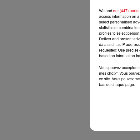
We and
our (447) partn
access information on a 
select personalised ad
statistics or combinatio
profiles to select person
Deliver and present adv
data such as IP address 
requested; Use precise g
based on information tra
Vous pouvez accepter en 
mes choix". Vous pouvez
ce site. Vous pouvez met
bas de chaque page.