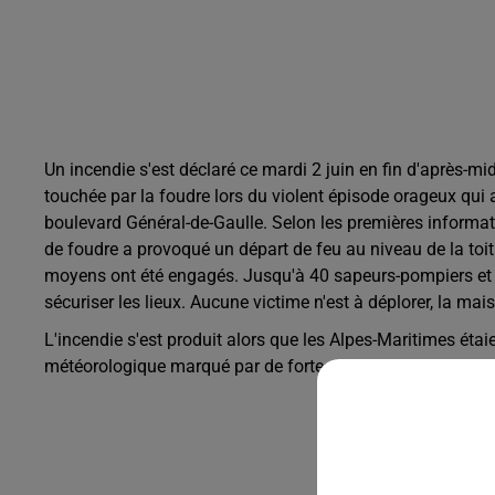
Un incendie s'est déclaré ce mardi 2 juin en fin d'après-mi
touchée par la foudre lors du violent épisode orageux qui a 
boulevard Général-de-Gaulle. Selon les premières informat
de foudre a provoqué un départ de feu au niveau de la toitu
moyens ont été engagés. Jusqu'à 40 sapeurs-pompiers et 1
sécuriser les lieux. Aucune victime n'est à déplorer, la ma
L'incendie s'est produit alors que les Alpes-Maritimes éta
météorologique marqué par de fortes pluies, une activité é