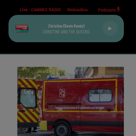
Live :
CANNES RADIO
Webradios
Podcasts
Christine (devin Remix)
CHRISTINE AND THE QUEENS