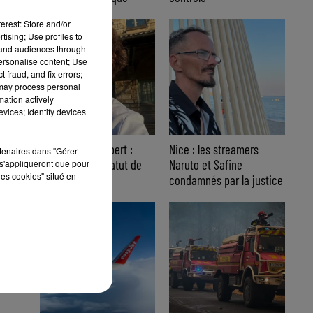
erest: Store and/or
tising; Use profiles to
tand audiences through
personalise content; Use
 fraud, and fix errors;
 may process personal
mation actively
vices; Identify devices
Affaire Jean Imbert :
Nice : les streamers
rtenaires dans "Gérer
placé sous le statut de
Naruto et Safine
s'appliqueront que pour
les cookies" situé en
témoin assisté
condamnés par la justice