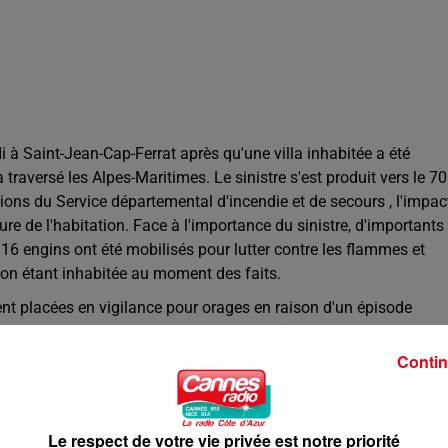
di à Saint-Jean-Cap-Ferrat après qu'une villa inhabitée a été
traversé les Alpes-Maritimes. Le sinistre s'est produit vers le 70
ions du Service départemental d'incendie et de secours , l'impac
re de l'habitation. Face à l'importance du sinistre, d'importants
6 engins ont été mobilisés pour lutter contre les flammes et
ison étant inhabitée au moment des faits.
ient placées en vigilance pour orages en raison d'un épisode
lectrique soutenue et localement de la grêle.
Contin
Le respect de votre vie privée est notre priorité