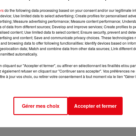
ers
do the following data processing based on your consent and/or our legitimate int
device; Use limited data to select advertising; Create profiles for personalised adver
vertising; Measure advertising performance; Measure content performance; Unders
ns of data from different sources; Develop and improve services; Create profiles to 
alised content; Use limited data to select content; Ensure security, prevent and detect
ertising and content; Save and communicate privacy choices. These technologies
and browsing data to offer following functionalities: Identify devices based on infor
eolocation data; Match and combine data from other data sources; Link different de
nsmitted automatically.
cliquant sur "Accepter et fermer", ou affiner en sélectionnant les finalités et/ou pa
 également refuser en cliquant sur "Continuer sans accepter". Vos préférences ne 
tre à jour vos choix, ou retirer votre consentement à tout moment via le lien "Gérer 
Gérer mes choix
Accepter et fermer