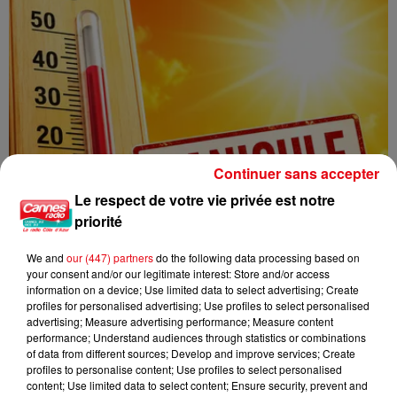
Continuer sans accepter
Le respect de votre vie privée est notre
priorité
We and
our (447) partners
do the following data processing based on
your consent and/or our legitimate interest: Store and/or access
information on a device; Use limited data to select advertising; Create
profiles for personalised advertising; Use profiles to select personalised
advertising; Measure advertising performance; Measure content
Une nouvelle vague de chaleur attendue en France : jusqu’à 40
performance; Understand audiences through statistics or combinations
of data from different sources; Develop and improve services; Create
°C...
profiles to personalise content; Use profiles to select personalised
content; Use limited data to select content; Ensure security, prevent and