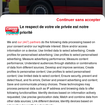
Continuer sans accepter
Le respect de votre vie privée est notre
Accident de parachute ascensionnel à Saint-Cyr-sur-Mer : un père
priorité
et...
We and
our (447) partners
do the following data processing based on
your consent and/or our legitimate interest: Store and/or access
information on a device; Use limited data to select advertising; Create
profiles for personalised advertising; Use profiles to select personalised
advertising; Measure advertising performance; Measure content
performance; Understand audiences through statistics or combinations
of data from different sources; Develop and improve services; Create
profiles to personalise content; Use profiles to select personalised
content; Use limited data to select content; Ensure security, prevent and
detect fraud, and fix errors; Deliver and present advertising and content;
Save and communicate privacy choices. These technologies may
process personal data such as IP address and browsing data to offer
following functionalities: Identify devices based on information actively
requested; Use precise geolocation data; Match and combine data from
other data sources; Link different devices; Identify devices based on