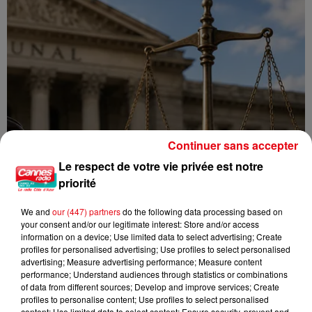
Continuer sans accepter
Le respect de votre vie privée est notre
priorité
We and
our (447) partners
do the following data processing based on
your consent and/or our legitimate interest: Store and/or access
information on a device; Use limited data to select advertising; Create
profiles for personalised advertising; Use profiles to select personalised
advertising; Measure advertising performance; Measure content
performance; Understand audiences through statistics or combinations
of data from different sources; Develop and improve services; Create
Incendie au Mont-Boron : deux jeunes condamnés à six mois de
profiles to personalise content; Use profiles to select personalised
content; Use limited data to select content; Ensure security, prevent and