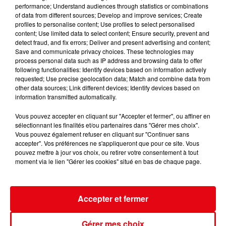
performance; Understand audiences through statistics or combinations
of data from different sources; Develop and improve services; Create
profiles to personalise content; Use profiles to select personalised
content; Use limited data to select content; Ensure security, prevent and
detect fraud, and fix errors; Deliver and present advertising and content;
Save and communicate privacy choices. These technologies may
Nuits des étoiles 2026 : trois soirées pour observer le ciel et...
process personal data such as IP address and browsing data to offer
following functionalities: Identify devices based on information actively
requested; Use precise geolocation data; Match and combine data from
other data sources; Link different devices; Identify devices based on
information transmitted automatically.
Vous pouvez accepter en cliquant sur "Accepter et fermer", ou affiner en
sélectionnant les finalités et/ou partenaires dans "Gérer mes choix".
Vous pouvez également refuser en cliquant sur "Continuer sans
accepter". Vos préférences ne s'appliqueront que pour ce site. Vous
pouvez mettre à jour vos choix, ou retirer votre consentement à tout
moment via le lien "Gérer les cookies" situé en bas de chaque page.
Accepter et fermer
Gérer mes choix