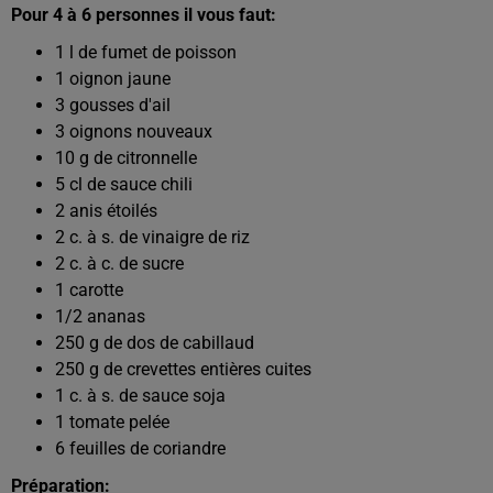
Pour 4 à 6 personnes il vous faut:
1
l de
fumet de poisson
1
oignon jaune
3
gousses d'ail
3
oignons nouveaux
10
g de
citronnelle
5
cl de
sauce chili
2
anis étoilés
2
c. à s. de
vinaigre de riz
2
c. à c. de
sucre
1
carotte
1/2
ananas
250
g de
dos de cabillaud
250
g de
crevettes entières cuites
1
c. à s. de
sauce soja
1
tomate pelée
6
feuilles de
coriandre
Préparation: