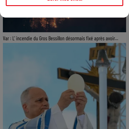
Var : L' incendie du Gros Bessillon désormais fixé après avoir...