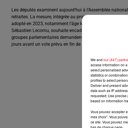
Les députés examinent aujourd’hui à l’Assemblée national
retraites. La mesure, intégrée au projet de loi de financeme
adopté en 2023, notamment l’âge légal de départ et la dur
Sébastien Lecornu, souhaite encadrer ce débat sans remet
groupes parlementaires demandent un moratoire plus large
jours avant un vote prévu en fin de semaine.
We and
our (447) partn
access information on a 
select personalised ad
statistics or combinatio
profiles to select person
Deliver and present adv
data such as IP address 
requested; Use precise g
based on information tra
Vous pouvez accepter en 
mes choix". Vous pouvez
ce site. Vous pouvez met
bas de chaque page.