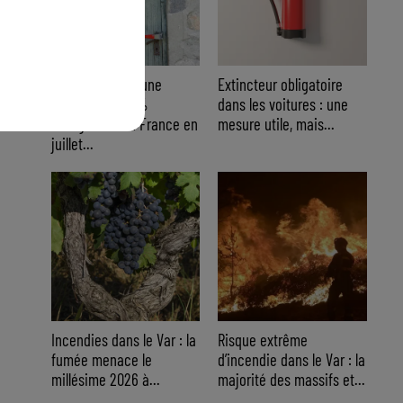
Cambriolages : une
Extincteur obligatoire
hausse de 5,8 %
dans les voitures : une
enregistrée en France en
mesure utile, mais...
juillet...
Incendies dans le Var : la
Risque extrême
fumée menace le
d’incendie dans le Var : la
millésime 2026 à...
majorité des massifs et...