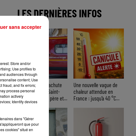
LES DERNIÈRES INFOS
e
uer sans accepter
s
erest: Store and/or
tising; Use profiles to
tand audiences through
personalise content; Use
Accident de parachute
Une nouvelle vague de
 fraud, and fix errors;
 may process personal
ascensionnel à Saint-
chaleur attendue en
mation actively
Cyr-sur-Mer : un père et...
France : jusqu’à 40 °C...
vices; Identify devices
rtenaires dans "Gérer
s'appliqueront que pour
les cookies" situé en