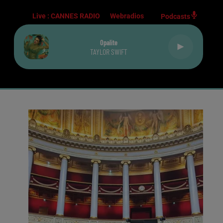
Live :
CANNES RADIO
Webradios
Podcasts
Opalite
TAYLOR SWIFT