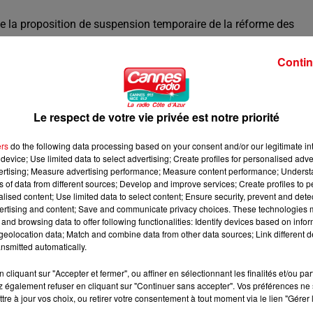
e la proposition de suspension temporaire de la réforme des
nt de la Sécurité sociale, vise à réévaluer certains volets du text
ée de cotisation. Le gouvernement, par la voix du ministre
Contin
tre en cause la réforme dans son ensemble, tandis que plusieur
. Les discussions devraient se poursuivre dans les prochains
Le respect de votre vie privée est notre priorité
ers
do the following data processing based on your consent and/or our legitimate int
device; Use limited data to select advertising; Create profiles for personalised adver
vertising; Measure advertising performance; Measure content performance; Unders
ns of data from different sources; Develop and improve services; Create profiles to 
alised content; Use limited data to select content; Ensure security, prevent and detect
ertising and content; Save and communicate privacy choices. These technologies
and browsing data to offer following functionalities: Identify devices based on infor
eolocation data; Match and combine data from other data sources; Link different de
nsmitted automatically.
cliquant sur "Accepter et fermer", ou affiner en sélectionnant les finalités et/ou pa
 également refuser en cliquant sur "Continuer sans accepter". Vos préférences ne 
tre à jour vos choix, ou retirer votre consentement à tout moment via le lien "Gérer 