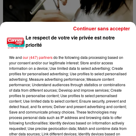
Continuer sans accepter
Le respect de votre vie privée est notre
priorité
We and
our (447) partners
do the following data processing based on
your consent and/or our legitimate interest: Store and/or access
information on a device; Use limited data to select advertising; Create
Nice : un salon de coiffure fermé après un contrôle
profiles for personalised advertising; Use profiles to select personalised
advertising; Measure advertising performance; Measure content
performance; Understand audiences through statistics or combinations
of data from different sources; Develop and improve services; Create
profiles to personalise content; Use profiles to select personalised
content; Use limited data to select content; Ensure security, prevent and
detect fraud, and fix errors; Deliver and present advertising and content;
Save and communicate privacy choices. These technologies may
process personal data such as IP address and browsing data to offer
following functionalities: Identify devices based on information actively
requested; Use precise geolocation data; Match and combine data from
other data sources; Link different devices; Identify devices based on