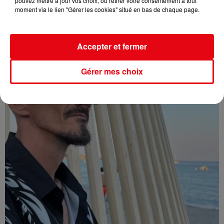
pouvez mettre à jour vos choix, ou retirer votre consentement à tout
moment via le lien "Gérer les cookies" situé en bas de chaque page.
Affaire Jean Imbert : placé sous le statut de témoin assisté
Accepter et fermer
Gérer mes choix