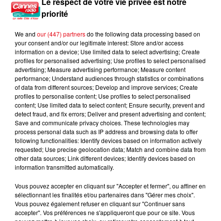
Le respect de votre vie privée est notre
Nice : un salon de coiffure fermé après un contrôle
priorité
We and
our (447) partners
do the following data processing based on
your consent and/or our legitimate interest: Store and/or access
information on a device; Use limited data to select advertising; Create
profiles for personalised advertising; Use profiles to select personalised
advertising; Measure advertising performance; Measure content
performance; Understand audiences through statistics or combinations
of data from different sources; Develop and improve services; Create
profiles to personalise content; Use profiles to select personalised
content; Use limited data to select content; Ensure security, prevent and
detect fraud, and fix errors; Deliver and present advertising and content;
Save and communicate privacy choices. These technologies may
process personal data such as IP address and browsing data to offer
following functionalities: Identify devices based on information actively
requested; Use precise geolocation data; Match and combine data from
other data sources; Link different devices; Identify devices based on
information transmitted automatically.
Vous pouvez accepter en cliquant sur "Accepter et fermer", ou affiner en
sélectionnant les finalités et/ou partenaires dans "Gérer mes choix".
Vous pouvez également refuser en cliquant sur "Continuer sans
accepter". Vos préférences ne s'appliqueront que pour ce site. Vous