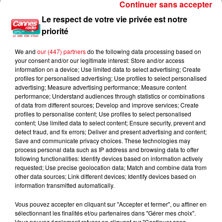
Continuer sans accepter
Le respect de votre vie privée est notre
priorité
Nice : un salon de coiffure fermé après un contrôle
We and
our (447) partners
do the following data processing based on
your consent and/or our legitimate interest: Store and/or access
information on a device; Use limited data to select advertising; Create
profiles for personalised advertising; Use profiles to select personalised
advertising; Measure advertising performance; Measure content
performance; Understand audiences through statistics or combinations
of data from different sources; Develop and improve services; Create
profiles to personalise content; Use profiles to select personalised
content; Use limited data to select content; Ensure security, prevent and
detect fraud, and fix errors; Deliver and present advertising and content;
Save and communicate privacy choices. These technologies may
process personal data such as IP address and browsing data to offer
following functionalities: Identify devices based on information actively
requested; Use precise geolocation data; Match and combine data from
other data sources; Link different devices; Identify devices based on
information transmitted automatically.
Vous pouvez accepter en cliquant sur "Accepter et fermer", ou affiner en
sélectionnant les finalités et/ou partenaires dans "Gérer mes choix".
Vous pouvez également refuser en cliquant sur "Continuer sans