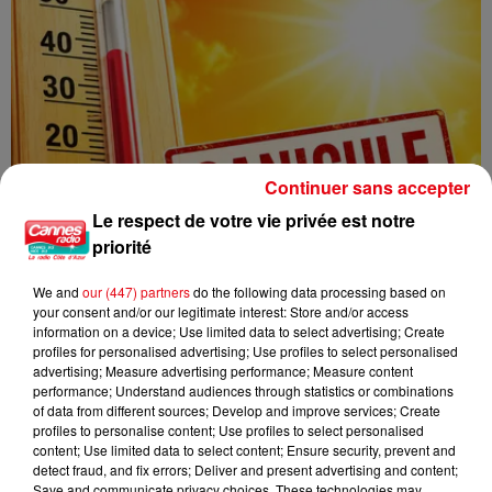
Continuer sans accepter
Le respect de votre vie privée est notre
priorité
We and
our (447) partners
do the following data processing based on
your consent and/or our legitimate interest: Store and/or access
information on a device; Use limited data to select advertising; Create
profiles for personalised advertising; Use profiles to select personalised
advertising; Measure advertising performance; Measure content
CANICULE : 12 DÉPARTEMENTS EN VIGILANCE ORANGE CE WEEK-END
performance; Understand audiences through statistics or combinations
of data from different sources; Develop and improve services; Create
profiles to personalise content; Use profiles to select personalised
content; Use limited data to select content; Ensure security, prevent and
detect fraud, and fix errors; Deliver and present advertising and content;
Save and communicate privacy choices. These technologies may