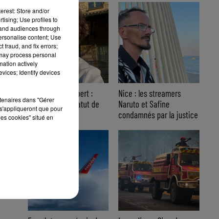
erest: Store and/or
tising; Use profiles to
tand audiences through
personalise content; Use
 fraud, and fix errors;
 may process personal
mation actively
vices; Identify devices
Affaire Jean Imbert :
Nice : les streamers
rtenaires dans "Gérer
placé sous le statut de
Naruto et Safine
s'appliqueront que pour
témoin assisté
condamnés par la justice
les cookies" situé en