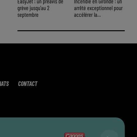
EasyJet : un préavis de
Incendie en Gironde : un
grève jusqu'au 2
arrêté exceptionnel pour
septembre
accélérer la...
IATS
CONTACT