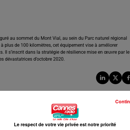
auguré au sommet du
Mont Vial
, au sein du
Parc naturel régional
s à plus de 100 kilomètres, cet équipement vise à améliorer
. Il s’inscrit dans la stratégie de résilience mise en œuvre par le
es dévastatrices d’octobre 2020.
Contin
Le respect de votre vie privée est notre priorité