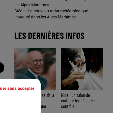
les Alpes-Maritimes
Crédit :
Un nouveau radar météorologique
inauguré dans les Alpes-Maritimes
LES DERNIÈRES INFOS
uer sans accepter
Nice : Éric Ciotti saisit la
Nice : un salon de
justice après une
coiffure fermé après un
chanson polémique
contrôle