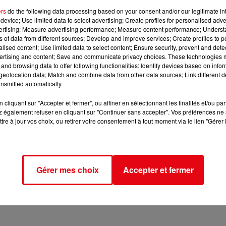
ers
do the following data processing based on your consent and/or our legitimate int
device; Use limited data to select advertising; Create profiles for personalised adver
vertising; Measure advertising performance; Measure content performance; Unders
ns of data from different sources; Develop and improve services; Create profiles to 
alised content; Use limited data to select content; Ensure security, prevent and detect
ertising and content; Save and communicate privacy choices. These technologies
and browsing data to offer following functionalities: Identify devices based on infor
eolocation data; Match and combine data from other data sources; Link different de
nsmitted automatically.
cliquant sur "Accepter et fermer", ou affiner en sélectionnant les finalités et/ou pa
 également refuser en cliquant sur "Continuer sans accepter". Vos préférences ne 
tre à jour vos choix, ou retirer votre consentement à tout moment via le lien "Gérer 
Gérer mes choix
Accepter et fermer