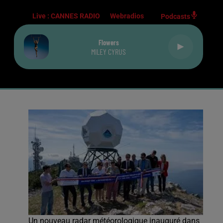
Live :
CANNES RADIO
Webradios
Podcasts
Flowers
MILEY CYRUS
Un nouveau radar météorologique inauguré dans