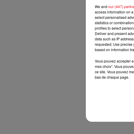
We and
our (447) partn
access information on a 
select personalised ad
statistics or combinatio
profiles to select person
Deliver and present adv
data such as IP address 
requested; Use precise g
based on information tra
Vous pouvez accepter en 
mes choix". Vous pouvez
ce site. Vous pouvez met
bas de chaque page.